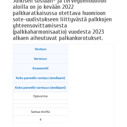
Julkisen sosiaali- ja terveydenhuollon
aloilla on jo kevään 2022
palkkaratkaisussa otettava huomioon
sote-uudistukseen liittyvästä palkkojen
yhteensovittamisesta
(palkkaharmonisaatio) vuodesta 2023
alkaen aiheutuvat palkankorotukset.
Vastaus
Varmuus
Kommentti
Koko paneelin vastaus (mediaani)
Koko paneelin varmuus (mediaani)
Epävarma
Samaa mieltä
6