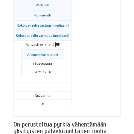
Varmuus
Kommentti
Koko paneelin vastaus (mediaani)
Koko paneelin varmuus (mediaani)
Vahvasti eri mieltä
Aiemmat vastaukset
Ei vastannut
2021-12-07
Epävarma
6
On perusteltua pyrkiä vähentämään
yksityisten palvelutuottajien roolia