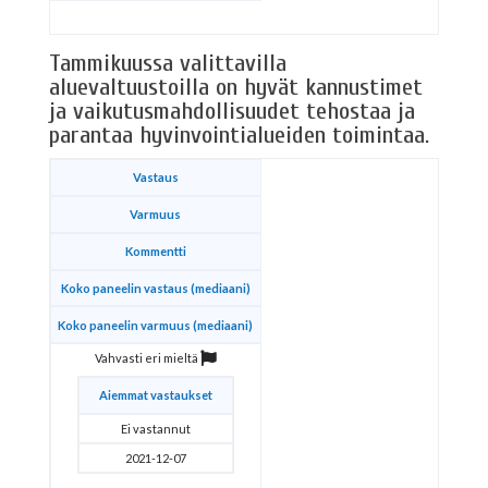
Tammikuussa valittavilla
aluevaltuustoilla on hyvät kannustimet
ja vaikutusmahdollisuudet tehostaa ja
parantaa hyvinvointialueiden toimintaa.
Vastaus
Varmuus
Kommentti
Koko paneelin vastaus (mediaani)
Koko paneelin varmuus (mediaani)
Vahvasti eri mieltä
Aiemmat vastaukset
Ei vastannut
2021-12-07