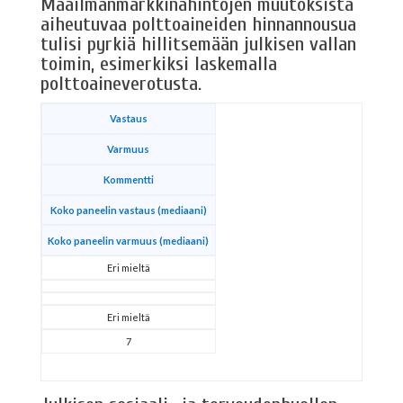
Maailmanmarkkinahintojen muutoksista
aiheutuvaa polttoaineiden hinnannousua
tulisi pyrkiä hillitsemään julkisen vallan
toimin, esimerkiksi laskemalla
polttoaineverotusta.
Vastaus
Varmuus
Kommentti
Koko paneelin vastaus (mediaani)
Koko paneelin varmuus (mediaani)
Eri mieltä
Eri mieltä
7