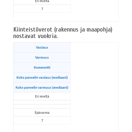
Eri mieltä
7
Kiinteistöverot (rakennus ja maapohja)
nostavat vuokria.
Vastaus
Varmuus
Kommentti
Koko paneelin vastaus (mediaani)
Koko paneelin varmuus (mediaani)
Eri mieltä
Epävarma
7