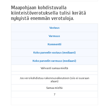
Maapohjaan kohdistuvalla
kiinteistöverotuksella tulisi kerätä
nykyistä enemmän verotuloja.
Vastaus
Varmuus
Kommentti
Koko paneelin vastaus (mediaani)
Koko paneelin varmuus (mediaani)
Vahvasti samaa mieltä
Jos vero kohdistuu rakennusoikeuteen (siis ei suoraan
alaan)
Samaa mieltä
7