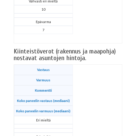
Vahvasti eri mieltä
10
Epävarma
7
Kiinteistöverot (rakennus ja maapohja)
nostavat asuntojen hintoja.
Vastaus
Varmuus
Kommentti
Koko paneelin vastaus (mediaani)
Koko paneelin varmuus (mediaani)
Eri mieltä