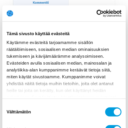
Kommentti
Koko paneelin vastaus (mediaani)
Koko paneelin varmuus (mediaani)
Epävarma
Tämä sivusto käyttää evästeitä
Käytämme evästeitä tarjoamamme sisällön
Epävarma
räätälöimiseen, sosiaalisen median ominaisuuksien
6
tukemiseen ja kävijämäärämme analysoimiseen.
Evästeiden avulla sosiaalisen median, mainosalan ja
analytiikka-alan kumppanimme keräävät tietoja siitä,
Kansantalouden tilinpidossa pitäisi
miten käytät sivustoamme. Kumppanimme voivat
soveltaa kattavan varallisuuden
yhdistää näitä tietoja muihin tietoihin, joita olet antanut
(inclusive wealth) käsitettä luonnon
heille tai joita on kerätty, kun olet käyttänyt heidän
tilan huomioimiseksi taloudellisen
palvelujaan. Saat lisätietoa käyttämistämme evästeistä
kehityksen mittaamisessa.
osoitteessa
www.ekonomistikone.fi/tietosuojaseloste
Suostumuksen
Vastaus
Välttämätön
valinta
Varmuus