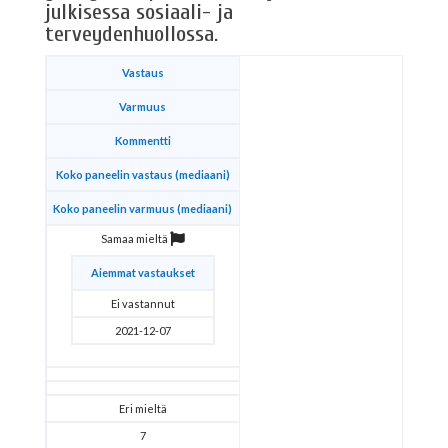
julkisessa sosiaali- ja
terveydenhuollossa.
Vastaus
Varmuus
Kommentti
Koko paneelin vastaus (mediaani)
Koko paneelin varmuus (mediaani)
Samaa mieltä
Aiemmat vastaukset
Ei vastannut
2021-12-07
Eri mieltä
7