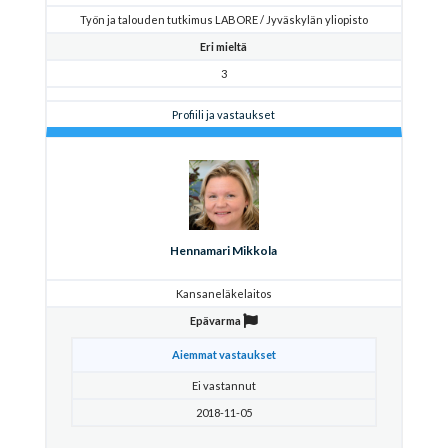
Työn ja talouden tutkimus LABORE / Jyväskylän yliopisto
Eri mieltä
3
Profiili ja vastaukset
Hennamari Mikkola
Kansaneläkelaitos
Epävarma
Aiemmat vastaukset
Ei vastannut
2018-11-05