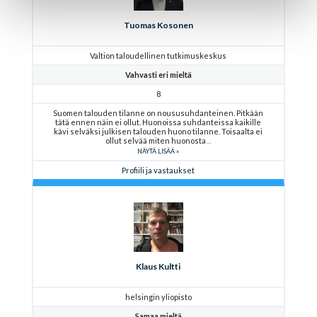
Tuomas Kosonen
Valtion taloudellinen tutkimuskeskus
Vahvasti eri mieltä
8
Suomen talouden tilanne on noususuhdanteinen. Pitkään
tätä ennen näin ei ollut. Huonoissa suhdanteissa kaikille
kävi selväksi julkisen talouden huono tilanne. Toisaalta ei
ollut selvää miten huonosta
NÄYTÄ LISÄÄ
Profiili ja vastaukset
Klaus Kultti
helsingin yliopisto
Samaa mieltä