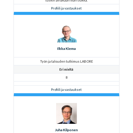
tuskin ainakaan liian tiukka.
Profiili ja vastaukset
Ilkka Kiema
Työn ja talouden tutkimus LABORE
Eri mieltä
8
Profiili ja vastaukset
Juha Kilponen