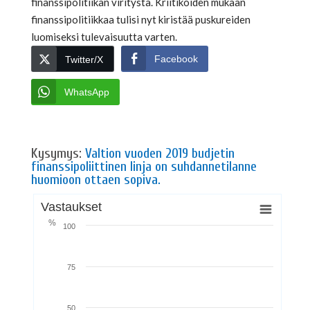
finanssipolitiikan viritystä. Kriitikoiden mukaan
finanssipolitiikkaa tulisi nyt kiristää puskureiden
luomiseksi tulevaisuutta varten.
Facebook
Twitter/X
WhatsApp
Kysymys:
Valtion vuoden 2019 budjetin
finanssipoliittinen linja on suhdannetilanne
huomioon ottaen sopiva.
Vastaukset
%
100
75
50