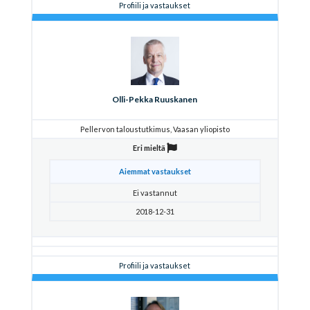
Profiili ja vastaukset
Olli-Pekka Ruuskanen
Pellervon taloustutkimus, Vaasan yliopisto
Eri mieltä
Aiemmat vastaukset
Ei vastannut
2018-12-31
Profiili ja vastaukset