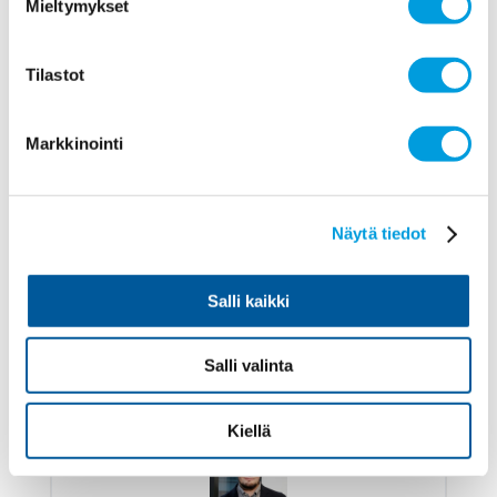
Mieltymykset
Eri mieltä
6
Tilastot
Profiili ja vastaukset
Markkinointi
Näytä tiedot
Mika Kortelainen
Turun yliopisto
Salli kaikki
Eri mieltä
6
Salli valinta
Profiili ja vastaukset
Kiellä