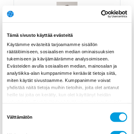
Iikka Korhonen
Tämä sivusto käyttää evästeitä
Suomen Pankki
Käytämme evästeitä tarjoamamme sisällön
Eri mieltä
räätälöimiseen, sosiaalisen median ominaisuuksien
7
tukemiseen ja kävijämäärämme analysoimiseen.
Evästeiden avulla sosiaalisen median, mainosalan ja
Tuotantokuilu on umpeutunut/aivan juuri umpeutumassa.
Julkisen talouden tasapaino olisi pitänyt saavuttaa, edes.
analytiikka-alan kumppanimme keräävät tietoja siitä,
Profiili ja vastaukset
miten käytät sivustoamme. Kumppanimme voivat
yhdistää näitä tietoja muihin tietoihin, joita olet antanut
heille tai joita on kerätty, kun olet käyttänyt heidän
palvelujaan. Saat lisätietoa käyttämistämme evästeistä
osoitteessa
www.ekonomistikone.fi/tietosuojaseloste
Suostumuksen
Välttämätön
valinta
Pekka J. Korhonen