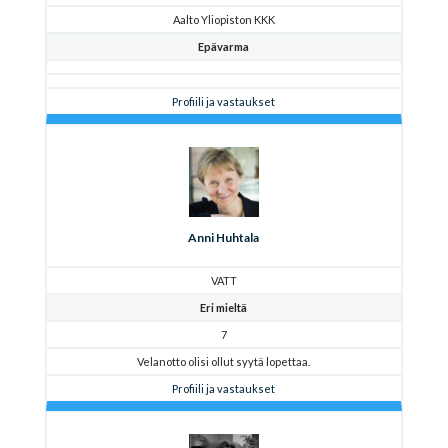
Aalto Yliopiston KKK
Epävarma
Profiili ja vastaukset
Anni Huhtala
VATT
Eri mieltä
7
Velanotto olisi ollut syytä lopettaa.
Profiili ja vastaukset