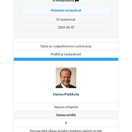
Ei mielipidettä
Aiemmat vastaukset
Ei vastannut
2019-05-07
Tämä on subjektiivinen uskonasia.
Profiili ja vastaukset
Hannu Piekkola
Vaasan yliopisto
Samaa mieltä
8
Hienoa että ollaan ainakin melkein päästy eroon