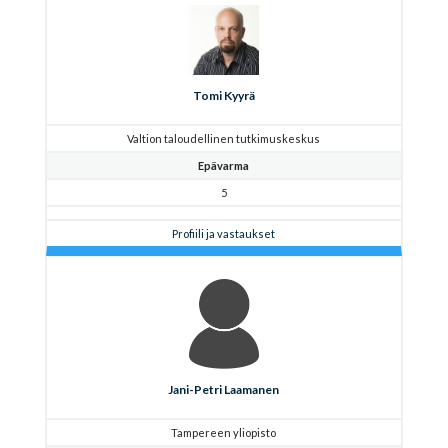
Tomi Kyyrä
Valtion taloudellinen tutkimuskeskus
Epävarma
5
Profiili ja vastaukset
Jani-Petri Laamanen
Tampereen yliopisto