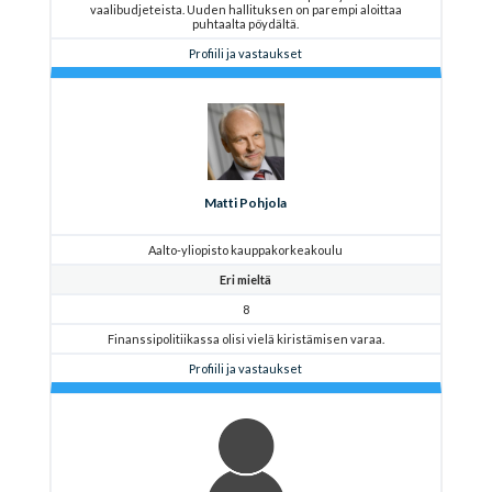
vaalibudjeteista. Uuden hallituksen on parempi aloittaa
puhtaalta pöydältä.
Profiili ja vastaukset
Matti Pohjola
Aalto-yliopisto kauppakorkeakoulu
Eri mieltä
8
Finanssipolitiikassa olisi vielä kiristämisen varaa.
Profiili ja vastaukset