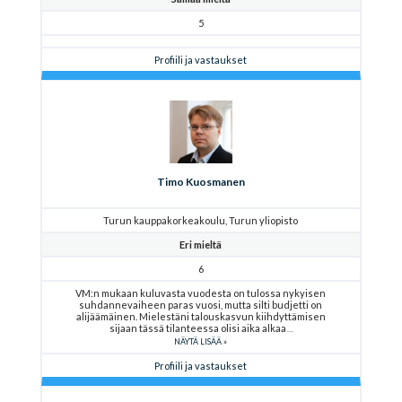
5
Profiili ja vastaukset
Timo Kuosmanen
Turun kauppakorkeakoulu, Turun yliopisto
Eri mieltä
6
VM:n mukaan kuluvasta vuodesta on tulossa nykyisen
suhdannevaiheen paras vuosi, mutta silti budjetti on
alijäämäinen. Mielestäni talouskasvun kiihdyttämisen
sijaan tässä tilanteessa olisi aika alkaa
NÄYTÄ LISÄÄ
Profiili ja vastaukset