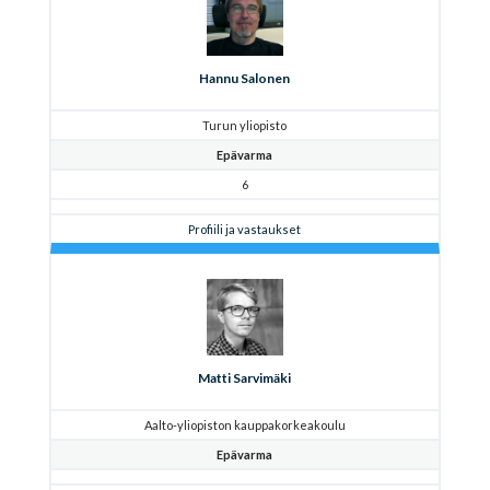
Hannu Salonen
Turun yliopisto
Epävarma
6
Profiili ja vastaukset
Matti Sarvimäki
Aalto-yliopiston kauppakorkeakoulu
Epävarma