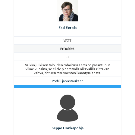
Essi Eerola
VATT
Eri mieltä
3
Vaikka julkisen talouden rahoitusasema on parantunut
viime vuosina, se ei ole pidemmällä aikavälillä riittävän
vahva johtuen mm. väestön ikääntymisestä.
Profiili ja vastaukset
Seppo Honkapohja