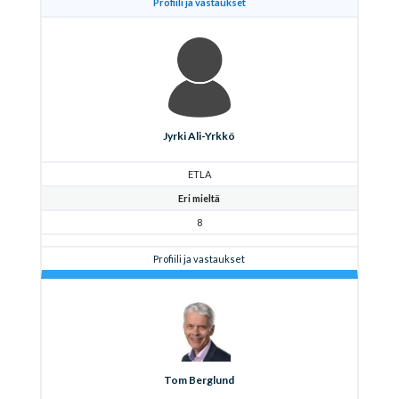
Profiili ja vastaukset
Jyrki Ali-Yrkkö
ETLA
Eri mieltä
8
Profiili ja vastaukset
Tom Berglund