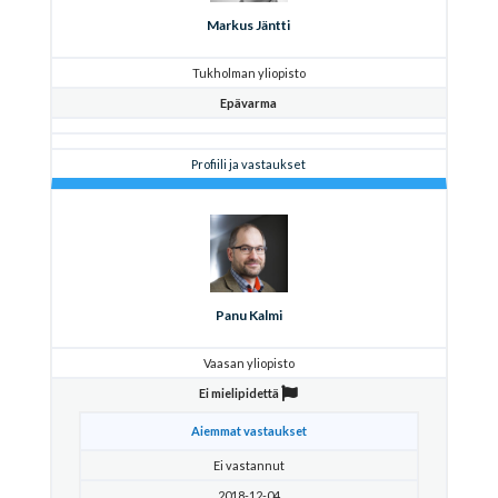
Markus Jäntti
Tukholman yliopisto
Epävarma
Profiili ja vastaukset
Panu Kalmi
Vaasan yliopisto
Ei mielipidettä
Aiemmat vastaukset
Ei vastannut
2018-12-04