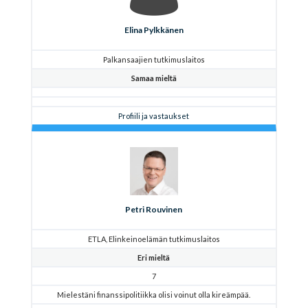
Elina Pylkkänen
Palkansaajien tutkimuslaitos
Samaa mieltä
Profiili ja vastaukset
Petri Rouvinen
ETLA, Elinkeinoelämän tutkimuslaitos
Eri mieltä
7
Mielestäni finanssipolitiikka olisi voinut olla kireämpää.