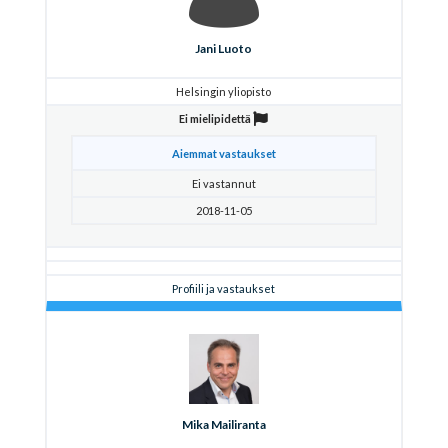
Jani Luoto
Helsingin yliopisto
Ei mielipidettä
Aiemmat vastaukset
Ei vastannut
2018-11-05
Profiili ja vastaukset
Mika Mailiranta