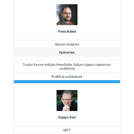
Panu Kalmi
Vaasan yliopisto
Epävarma
Tuskin lienee mikään ihmelääke. Paljon riippuu sopimisen
sisällöistä
Profiili ja vastaukset
Seppo Kari
VATT