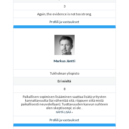
3
Again, the evidence is not too strong.
Profiili ja vastaukset
Markus Jäntti
Tukholman yliopisto
Eri mieltä
8
Paikallisen sopimisen lisääminen saattaa lisätä yritysten
kannattavuutta (tai vähentää sitä, riippuen siitä mistä
paikallisesti neuvotellaan). Tuottavuuden kasvun suhteen
olen skeptisempi; ei ole
NÄYTÄ LISÄÄ
Profiili ja vastaukset