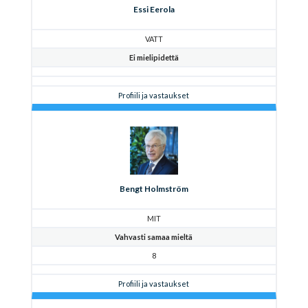
Essi Eerola
VATT
Ei mielipidettä
Profiili ja vastaukset
Bengt Holmström
MIT
Vahvasti samaa mieltä
8
Profiili ja vastaukset