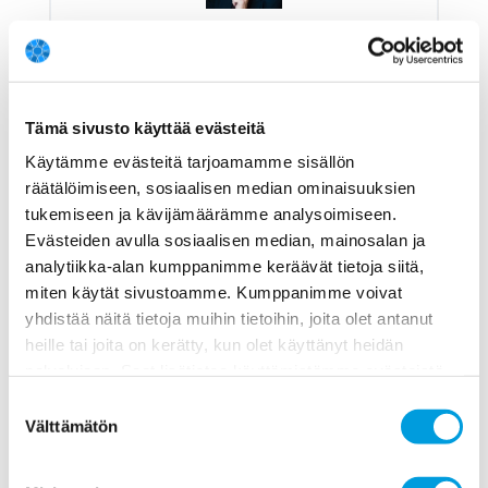
Pekka J. Korhonen
Eri mieltä
8
Tämä sivusto käyttää evästeitä
Käytämme evästeitä tarjoamamme sisällön
Profiili ja vastaukset
räätälöimiseen, sosiaalisen median ominaisuuksien
tukemiseen ja kävijämäärämme analysoimiseen.
Evästeiden avulla sosiaalisen median, mainosalan ja
analytiikka-alan kumppanimme keräävät tietoja siitä,
miten käytät sivustoamme. Kumppanimme voivat
Mika Kortelainen
yhdistää näitä tietoja muihin tietoihin, joita olet antanut
heille tai joita on kerätty, kun olet käyttänyt heidän
Turun yliopisto
palvelujaan. Saat lisätietoa käyttämistämme evästeistä
Ei mielipidettä
osoitteessa
www.ekonomistikone.fi/tietosuojaseloste
Suostumuksen
Välttämätön
valinta
Profiili ja vastaukset