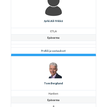
Jyrki Ali-Yrkkö
ETLA
Epävarma
Profiili ja vastaukset
Tom Berglund
Hanken
Epävarma
8