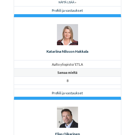
NÄYTÄ LISÄÄ
Profiili ja vastaukset
Katariina Nilsson Hakkala
Aalto yliopisto/ ETLA
Samaa mieltä
8
Profiili ja vastaukset
Elias Oikarinen