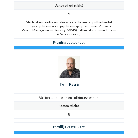
Vahvasti eri mieltä
9
Mielestäni tuottavuuskasvun tärkeimmät pullonkaulat
liittyvät johtamiseen ja johtamisjärjestelmiin. Viittaan
World Management Survey (WMS) tutkimuksiin (mm. Bloom
& Van Reenen)
Profiili ja vastaukset
Tomi Kyyrä
Valtion taloudellinen tutkimuskeskus
Samaa mieltä
8
Profiili ja vastaukset