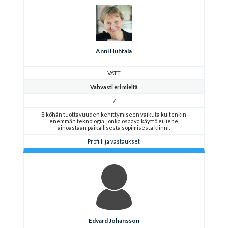
Anni Huhtala
VATT
Vahvasti eri mieltä
7
Eiköhän tuottavuuden kehittymiseen vaikuta kuitenkin
enemmän teknologia, jonka osaava käyttö ei liene
ainoastaan paikallisesta sopimisesta kiinni.
Profiili ja vastaukset
Edvard Johansson