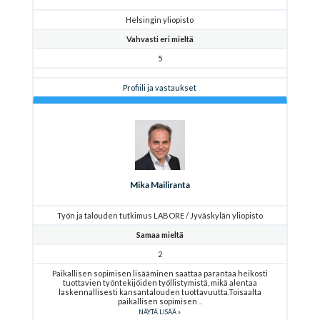
Helsingin yliopisto
Vahvasti eri mieltä
5
Profiili ja vastaukset
Mika Mailiranta
Työn ja talouden tutkimus LABORE / Jyväskylän yliopisto
Samaa mieltä
2
Paikallisen sopimisen lisääminen saattaa parantaa heikosti
tuottavien työntekijöiden työllistymistä, mikä alentaa
laskennallisesti kansantalouden tuottavuutta.Toisaalta
paikallisen sopimisen
NÄYTÄ LISÄÄ