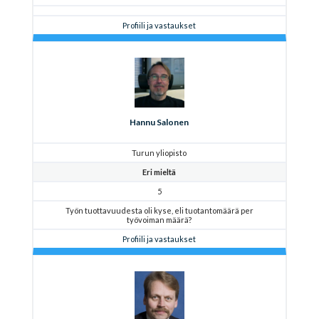
Profiili ja vastaukset
Hannu Salonen
Turun yliopisto
Eri mieltä
5
Työn tuottavuudesta oli kyse, eli tuotantomäärä per
työvoiman määrä?
Profiili ja vastaukset