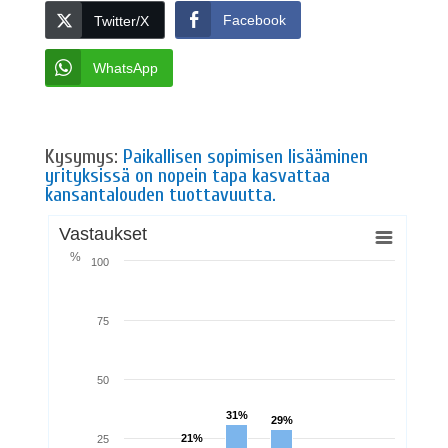
Facebook
Twitter/X
WhatsApp
Kysymys:
Paikallisen sopimisen lisääminen
yrityksissä on nopein tapa kasvattaa
kansantalouden tuottavuutta.
Vastaukset
%
100
75
50
31%
31%
29%
29%
21%
21%
25