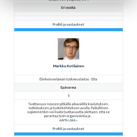
Eri mieltä
Profiili ja vastaukset
Markku Kotilainen
Elinkeinoelämän tutkimuslaitos - Etla
Epävarma
5
Tuottavuus nousee pitkällä aikavälillä koulutuksen,
tutkimuksen ja tuotekehityksen avulla. Paikallinen
sopiminenkin voi lisätä tuottavuutta olettaen, että se
parantaa työn organisointia ja
NÄYTÄ LISÄÄ
Profiili ja vastaukset