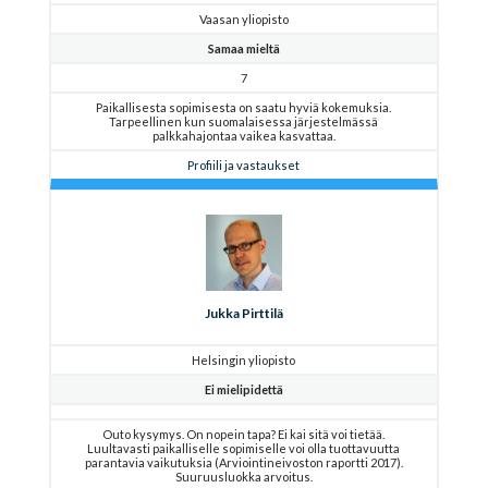
Vaasan yliopisto
Samaa mieltä
7
Paikallisesta sopimisesta on saatu hyviä kokemuksia.
Tarpeellinen kun suomalaisessa järjestelmässä
palkkahajontaa vaikea kasvattaa.
Profiili ja vastaukset
Jukka Pirttilä
Helsingin yliopisto
Ei mielipidettä
Outo kysymys. On nopein tapa? Ei kai sitä voi tietää.
Luultavasti paikalliselle sopimiselle voi olla tuottavuutta
parantavia vaikutuksia (Arviointineivoston raportti 2017).
Suuruusluokka arvoitus.