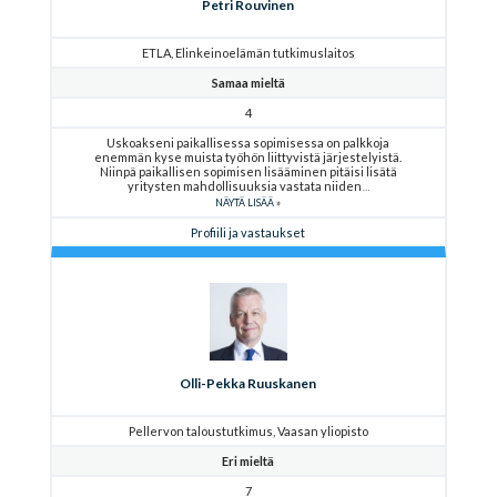
Petri Rouvinen
ETLA, Elinkeinoelämän tutkimuslaitos
Samaa mieltä
4
Uskoakseni paikallisessa sopimisessa on palkkoja
enemmän kyse muista työhön liittyvistä järjestelyistä.
Niinpä paikallisen sopimisen lisääminen pitäisi lisätä
yritysten mahdollisuuksia vastata niiden
NÄYTÄ LISÄÄ
Profiili ja vastaukset
Olli-Pekka Ruuskanen
Pellervon taloustutkimus, Vaasan yliopisto
Eri mieltä
7