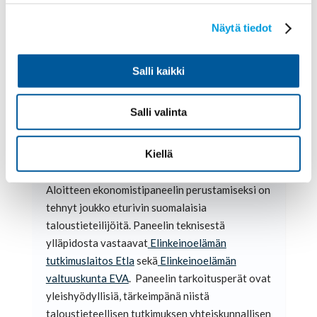
Paneelille esitettävät kysymykset valitsee
Näytä tiedot
taloustieteilijöistä koostuva
ekonomistipaneelin raati, jonka jäsenet ovat
Antti Kauhanen (pj), Kaisa Kotakorpi, Antti
Salli kaikki
Ripatti ja Janne Tukiainen. Panelisteille
esitetään uusia kysymyksiä kerran kuukaudessa.
Salli valinta
Kiellä
Paneelin taustatahot
Aloitteen ekonomistipaneelin perustamiseksi on
tehnyt joukko eturivin suomalaisia
taloustieteilijöitä. Paneelin teknisestä
ylläpidosta vastaavat
Elinkeinoelämän
tutkimuslaitos Etla
sekä
Elinkeinoelämän
valtuuskunta EVA
. Paneelin tarkoitusperät ovat
yleishyödyllisiä, tärkeimpänä niistä
taloustieteellisen tutkimuksen yhteiskunnallisen