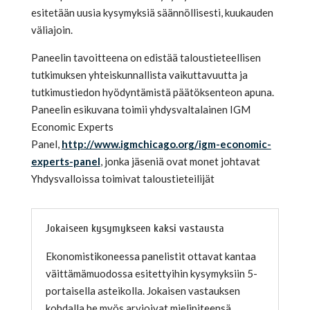
esitetään uusia kysymyksiä säännöllisesti, kuukauden
väliajoin.
Paneelin tavoitteena on edistää taloustieteellisen
tutkimuksen yhteiskunnallista vaikuttavuutta ja
tutkimustiedon hyödyntämistä päätöksenteon apuna.
Paneelin esikuvana toimii yhdysvaltalainen IGM
Economic Experts
Panel,
http://www.igmchicago.org/igm-economic-
experts-panel
, jonka jäseniä ovat monet johtavat
Yhdysvalloissa toimivat taloustieteilijät
Jokaiseen kysymykseen kaksi vastausta
Ekonomistikoneessa panelistit ottavat kantaa
väittämämuodossa esitettyihin kysymyksiin 5-
portaisella asteikolla. Jokaisen vastauksen
kohdalla he myös arvioivat mielipiteensä