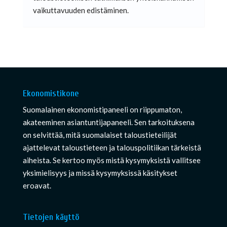
vaikuttavuuden edistäminen.
Ekonomistikone
Suomalainen ekonomistipaneeli on riippumaton,
akateeminen asiantuntijapaneeli. Sen tarkoituksena
on selvittää, mitä suomalaiset taloustieteilijät
ajattelevat taloustieteen ja talouspolitiikan tärkeistä
aiheista. Se kertoo myös mistä kysymyksistä vallitsee
yksimielisyys ja missä kysymyksissä käsitykset
eroavat.
Tietojen käyttö