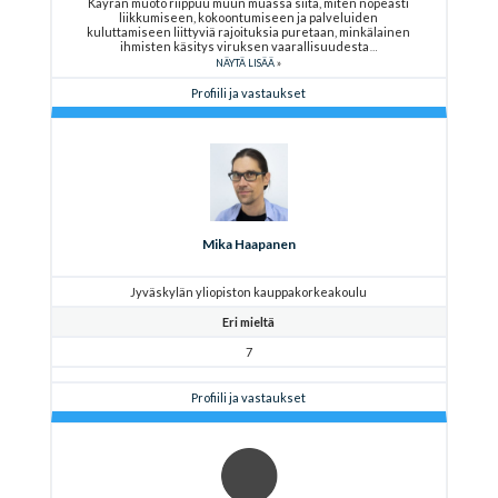
Käyrän muoto riippuu muun muassa siitä, miten nopeasti
liikkumiseen, kokoontumiseen ja palveluiden
kuluttamiseen liittyviä rajoituksia puretaan, minkälainen
ihmisten käsitys viruksen vaarallisuudesta
NÄYTÄ LISÄÄ
Profiili ja vastaukset
Mika Haapanen
Jyväskylän yliopiston kauppakorkeakoulu
Eri mieltä
7
Profiili ja vastaukset