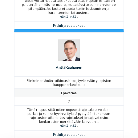
Talous voi parhaassa tapauksessa ottaa nopean osittaisen
paluun lähemmäs normaalia, mutta täysi toipuminen vienee
pitempään. Jos tautia ei saada kuriin testaamisen ja
karanteenien tai uusien
NÄYTÄ LISÄÄ
Profiili ja vastaukset
Antti Kauhanen
Elinkeinoelämän tutkimuslaitos, Jyväskylän yliopiston
kauppakorkeakoulu
Epävarma
7
Tämä riippuu siitä, miten nopeasti rajoituksia voidaan
purkaa ja kuinka hyvin yrityksiä pystytään tukemaan
rajoitusten aikana. Jos rajoitukset johtajavat esim.
konkurssien merkittävään kasvuun,
NÄYTÄ LISÄÄ
Profiili ja vastaukset