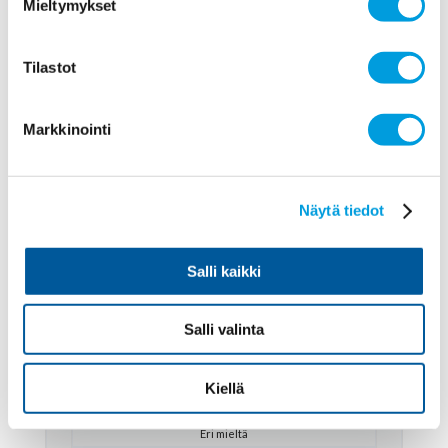
Mieltymykset
Ilkka Kiema
Työn ja talouden tutkimus LABORE
Tilastot
Samaa mieltä
7
Markkinointi
Profiili ja vastaukset
Näytä tiedot
Salli kaikki
Jarmo Kontulainen
Salli valinta
Epävarma
Kiellä
Aiemmat vastaukset
Eri mieltä