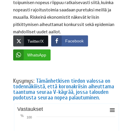
toipumisen nopeus riippuu ratkaisevasti siitä, kuinka
nopeasti rajoitustoimia saadaan puretuksi meillä ja
muualla. Riskeinä ekonomistit näkevät kriisin
pitkittymisen aiheuttamat konkurssit sekä epidemian
mahdolliset uudet aallot.
Facebook
Twitter/X
WhatsApp
Kysymys:
Tämänhetkisen tiedon valossa on
todennäköistä, että koronakriisin aiheuttama
taantuma seuraa V-käyrää, jossa talouden
pudotusta seuraa nopea palautuminen.
Vastaukset
%
100