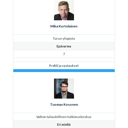
Mika Kortelainen
Turun yliopisto
Epävarma
7
Profiili ja vastaukset
Tuomas Kosonen
Valtion taloudellinen tutkimuskeskus
Eri mieltä