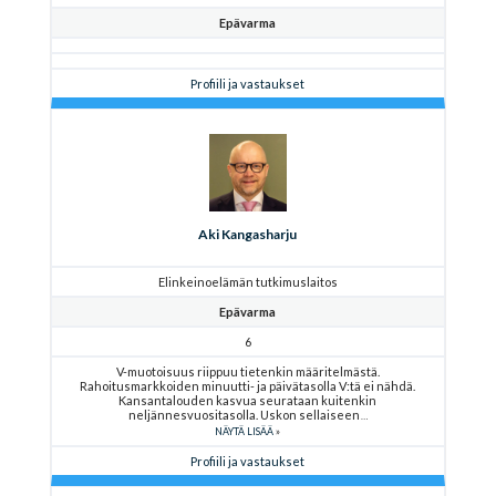
Epävarma
Profiili ja vastaukset
Aki Kangasharju
Elinkeinoelämän tutkimuslaitos
Epävarma
6
V-muotoisuus riippuu tietenkin määritelmästä.
Rahoitusmarkkoiden minuutti- ja päivätasolla V:tä ei nähdä.
Kansantalouden kasvua seurataan kuitenkin
neljännesvuositasolla. Uskon sellaiseen
NÄYTÄ LISÄÄ
Profiili ja vastaukset