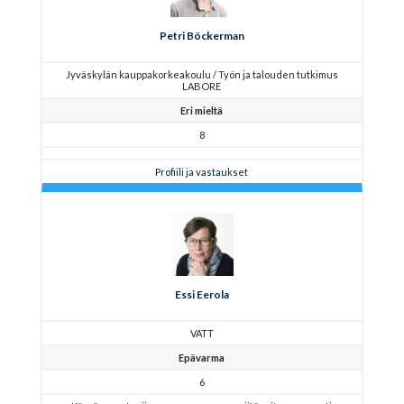
Petri Böckerman
Jyväskylän kauppakorkeakoulu / Työn ja talouden tutkimus
LABORE
Eri mieltä
8
Profiili ja vastaukset
Essi Eerola
VATT
Epävarma
6