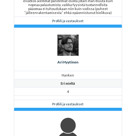
eivätkös aiemmat pandemiat osoita jotain ihan muuta kuin
nopeaa palautumista, vaikka fyysistä tuotannollsita
pääomaa ei tuhoudukaan niin kuin sodissa (puheet
“jälleenrakentamisesta“ ehkä epäonnistunut kielikuva)
Profiili ja vastaukset
Ari Hyytinen
Hanken
Eri mieltä
4
Profiili ja vastaukset