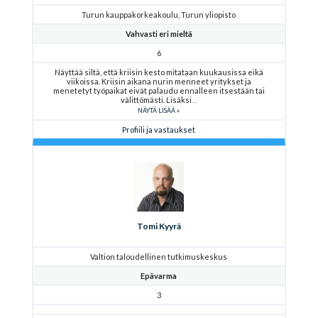
Turun kauppakorkeakoulu, Turun yliopisto
Vahvasti eri mieltä
6
Näyttää siltä, että kriisin kesto mitataan kuukausissa eikä
viikoissa. Kriisin aikana nurin menneet yritykset ja
menetetyt työpaikat eivät palaudu ennalleen itsestään tai
välittömästi. Lisäksi
NÄYTÄ LISÄÄ
Profiili ja vastaukset
Tomi Kyyrä
Valtion taloudellinen tutkimuskeskus
Epävarma
3