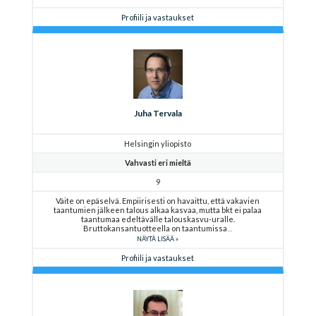
Profiili ja vastaukset
Juha Tervala
Helsingin yliopisto
Vahvasti eri mieltä
9
Väite on epäselvä. Empiirisesti on havaittu, että vakavien
taantumien jälkeen talous alkaa kasvaa, mutta bkt ei palaa
taantumaa edeltävälle talouskasvu-uralle.
Bruttokansantuotteella on taantumissa
NÄYTÄ LISÄÄ
Profiili ja vastaukset