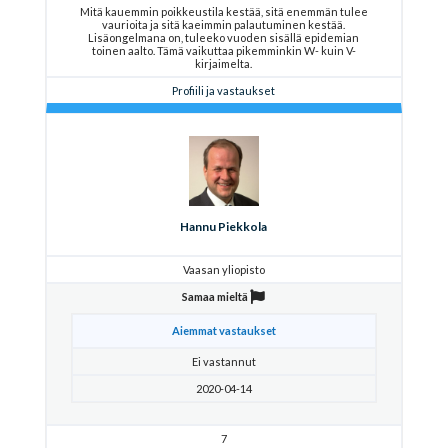
Mitä kauemmin poikkeustila kestää, sitä enemmän tulee
vaurioita ja sitä kaeimmin palautuminen kestää.
Lisäongelmana on, tuleeko vuoden sisällä epidemian
toinen aalto. Tämä vaikuttaa pikemminkin W- kuin V-
kirjaimelta.
Profiili ja vastaukset
Hannu Piekkola
Vaasan yliopisto
Samaa mieltä
Aiemmat vastaukset
Ei vastannut
2020-04-14
7