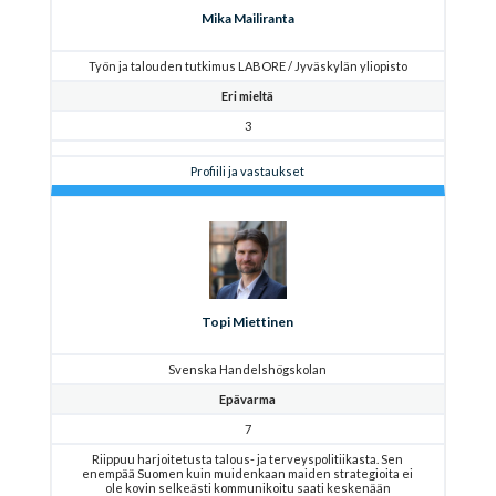
Mika Mailiranta
Työn ja talouden tutkimus LABORE / Jyväskylän yliopisto
Eri mieltä
3
Profiili ja vastaukset
Topi Miettinen
Svenska Handelshögskolan
Epävarma
7
Riippuu harjoitetusta talous- ja terveyspolitiikasta. Sen
enempää Suomen kuin muidenkaan maiden strategioita ei
ole kovin selkeästi kommunikoitu saati keskenään