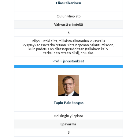
Elias Oikarinen
Oulun yliopisto
Vahvasti eri mieltä
6
Riippuu toki siitä, millaista aikataulua V-käyrällä
kysymyksessä tarkoitetaan. Yhtä nopeaan palautumiseen,
kuin pudotus on ollut nopeudeltaan (tällainen kai V
tarkalleen ottaen olisi), en usko.
Profiili ja vastaukset
Tapio Palokangas
Helsingin yliopisto
Epävarma
8