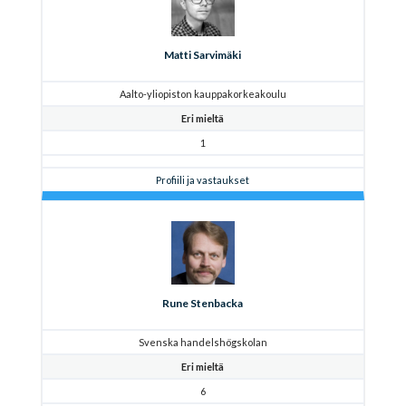
Matti Sarvimäki
Aalto-yliopiston kauppakorkeakoulu
Eri mieltä
1
Profiili ja vastaukset
Rune Stenbacka
Svenska handelshögskolan
Eri mieltä
6