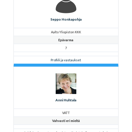
Seppo Honkapohja
Aalto Yliopiston KKK
Epävarma
7
Profiili ja vastaukset
Anni Huhtala
VATT
Vahvasti eri mieltä