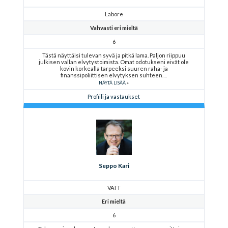
Labore
Vahvasti eri mieltä
6
Tästä näyttäisi tulevan syvä ja pitkä lama. Paljon riippuu
julkisen vallan elvytystoimista. Omat odotukseni eivät ole
kovin korkealla tarpeeksi suuren raha- ja
finanssipoliittisen elvytyksen suhteen.
NÄYTÄ LISÄÄ
Profiili ja vastaukset
Seppo Kari
VATT
Eri mieltä
6