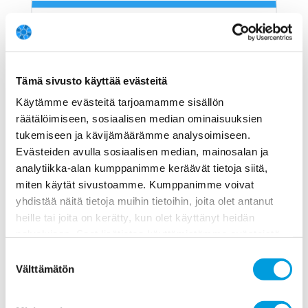
Tämä sivusto käyttää evästeitä
Karlo Kauko
Käytämme evästeitä tarjoamamme sisällön
Suomen Pankki
räätälöimiseen, sosiaalisen median ominaisuuksien
tukemiseen ja kävijämäärämme analysoimiseen.
Epävarma
Evästeiden avulla sosiaalisen median, mainosalan ja
4
analytiikka-alan kumppanimme keräävät tietoja siitä,
Pitäisi kysyä infektioepidemiologeilta, missä ajassa tilanne
voitaisiin saada hallintaan niin, että rajoitustoimet voidaan
miten käytät sivustoamme. Kumppanimme voivat
suurimmaksi osaksi purkaa aiheuttamatta taudin nopeaa
leviämistä. Jos siinä
yhdistää näitä tietoja muihin tietoihin, joita olet antanut
NÄYTÄ LISÄÄ
heille tai joita on kerätty, kun olet käyttänyt heidän
Profiili ja vastaukset
palvelujaan. Saat lisätietoa käyttämistämme evästeistä
osoitteessa
www.ekonomistikone.fi/tietosuojaseloste
Suostumuksen
Välttämätön
valinta