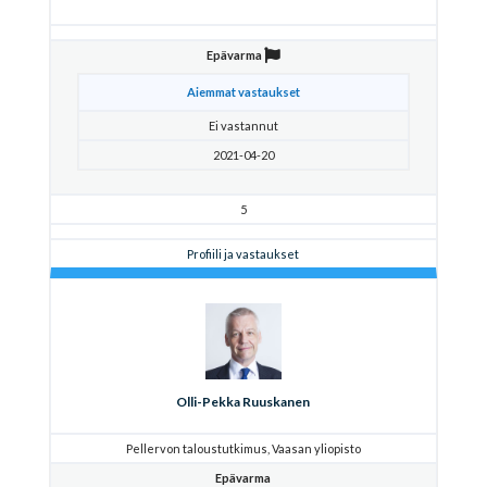
Epävarma
Aiemmat vastaukset
Ei vastannut
2021-04-20
5
Profiili ja vastaukset
Olli-Pekka Ruuskanen
Pellervon taloustutkimus, Vaasan yliopisto
Epävarma