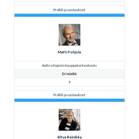
Profiili ja vastaukset
Matti Pohjola
Aalto-yliopisto kauppakorkeakoulu
Eri mieltä
9
Profiili ja vastaukset
Ritva Reinikka