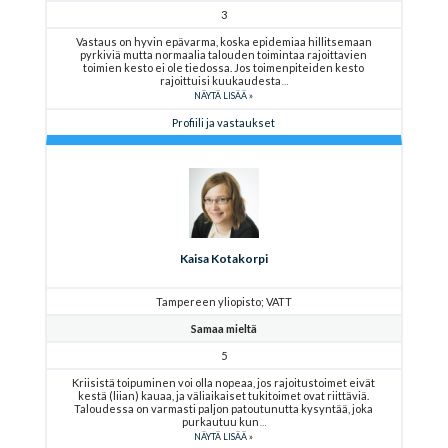
3
Vastaus on hyvin epävarma, koska epidemiaa hillitsemaan
pyrkiviä mutta normaalia talouden toimintaa rajoittavien
toimien kesto ei ole tiedossa. Jos toimenpiteiden kesto
rajoittuisi kuukaudesta
NÄYTÄ LISÄÄ
Profiili ja vastaukset
Kaisa Kotakorpi
Tampereen yliopisto; VATT
Samaa mieltä
5
Kriisistä toipuminen voi olla nopeaa, jos rajoitustoimet eivät
kestä (liian) kauaa, ja väliaikaiset tukitoimet ovat riittäviä.
Taloudessa on varmasti paljon patoutunutta kysyntää, joka
purkautuu kun
NÄYTÄ LISÄÄ