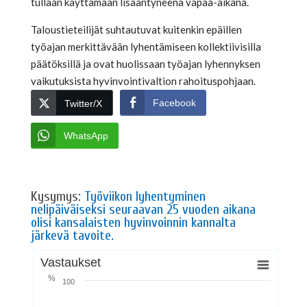
tullaan käyttämään lisääntyneenä vapaa-aikana.
Taloustieteilijät suhtautuvat kuitenkin epäillen
työajan merkittävään lyhentämiseen kollektiivisilla
päätöksillä ja ovat huolissaan työajan lyhennyksen
vaikutuksista hyvinvointivaltion rahoituspohjaan.
Facebook
Twitter/X
WhatsApp
Kysymys:
Työviikon lyhentyminen
nelipäiväiseksi seuraavan 25 vuoden aikana
olisi kansalaisten hyvinvoinnin kannalta
järkevä tavoite.
Vastaukset
%
100