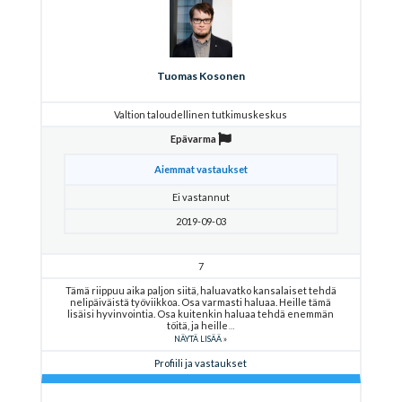
Tuomas Kosonen
Valtion taloudellinen tutkimuskeskus
Epävarma
Aiemmat vastaukset
Ei vastannut
2019-09-03
7
Tämä riippuu aika paljon siitä, haluavatko kansalaiset tehdä
nelipäiväistä työviikkoa. Osa varmasti haluaa. Heille tämä
lisäisi hyvinvointia. Osa kuitenkin haluaa tehdä enemmän
töitä, ja heille
NÄYTÄ LISÄÄ
Profiili ja vastaukset