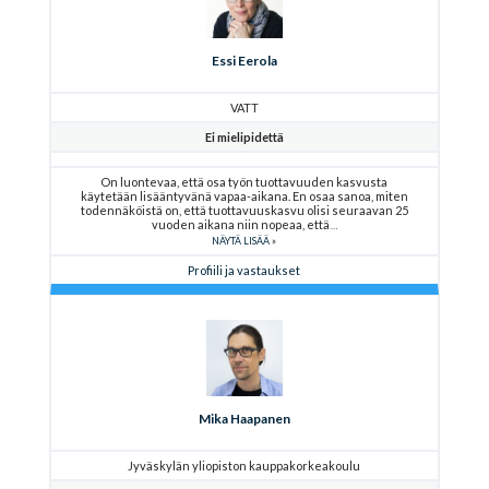
Essi Eerola
VATT
Ei mielipidettä
On luontevaa, että osa työn tuottavuuden kasvusta
käytetään lisääntyvänä vapaa-aikana. En osaa sanoa, miten
todennäköistä on, että tuottavuuskasvu olisi seuraavan 25
vuoden aikana niin nopeaa, että
NÄYTÄ LISÄÄ
Profiili ja vastaukset
Mika Haapanen
Jyväskylän yliopiston kauppakorkeakoulu