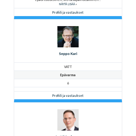
NÄYTÄ LISÄÄ
Profiili ja vastaukset
Seppo Kari
VATT
Epävarma
6
Profiili ja vastaukset