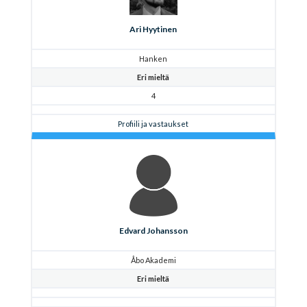
Ari Hyytinen
Hanken
Eri mieltä
4
Profiili ja vastaukset
Edvard Johansson
Åbo Akademi
Eri mieltä