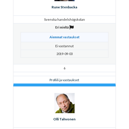
Rune Stenbacka
Svenska handelshögskolan
Eri mieltä
Aiemmat vastaukset
Ei vastannut
2019-09-03
6
Profiili ja vastaukset
Olli Tahvonen