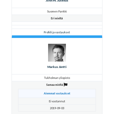
John M. Juselius
Suomen Pankki
Eri mieltä
Profiili ja vastaukset
Markus Jäntti
Tukholman yliopisto
Samaa mieltä
Aiemmat vastaukset
Ei vastannut
2019-09-03