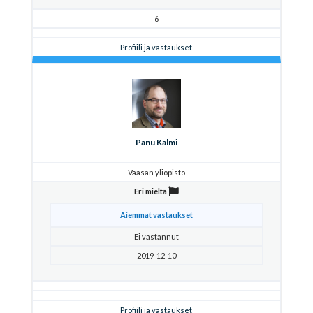
6
Profiili ja vastaukset
Panu Kalmi
Vaasan yliopisto
Eri mieltä
Aiemmat vastaukset
Ei vastannut
2019-12-10
Profiili ja vastaukset