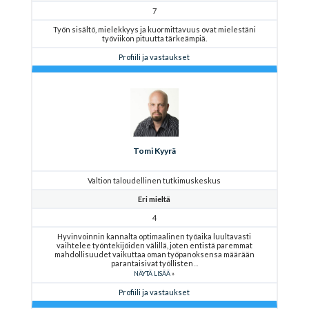
7
Työn sisältö, mielekkyys ja kuormittavuus ovat mielestäni
työviikon pituutta tärkeämpiä.
Profiili ja vastaukset
Tomi Kyyrä
Valtion taloudellinen tutkimuskeskus
Eri mieltä
4
Hyvinvoinnin kannalta optimaalinen työaika luultavasti
vaihtelee työntekijöiden välillä, joten entistä paremmat
mahdollisuudet vaikuttaa oman työpanoksensa määrään
parantaisivat työllisten
NÄYTÄ LISÄÄ
Profiili ja vastaukset