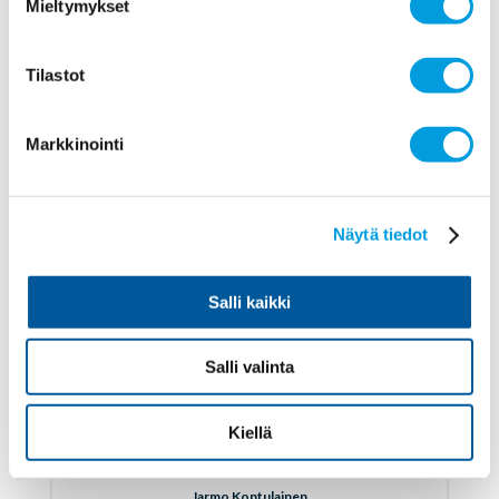
Mieltymykset
Juha Kilponen
Tilastot
Suomen Pankki
Eri mieltä
Markkinointi
Aiemmat vastaukset
Ei vastannut
2019-11-05
Näytä tiedot
6
Salli kaikki
Profiili ja vastaukset
Salli valinta
Kiellä
Jarmo Kontulainen