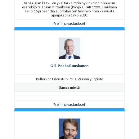
Vapaa-ajan kasvu on yksi tärkeimpiä hyvinvoinnin kasvun
osatekijöitä. Erään mittauksen (Pohjola, KAK 1/2013) mukaan
se loi 15 prosenttia suomalaisten hyvinvoinnin kasvusta
ajanjaksolla 1975-2010.
Profiili ja vastaukset
Olli-Pekka Ruuskanen
Pellervon taloustutkimus, Vaasan yliopisto
Samaa mieltä
Profiili ja vastaukset