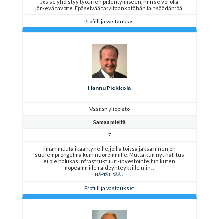
Jos se yhdistyy työurien pidentymiseen, niin se voi olla
järkevä tavoite. Epäselvää tarvitaanko tähän lainsäädäntöä.
Profiili ja vastaukset
Hannu Piekkola
Vaasan yliopisto
Samaa mieltä
7
Ilman muuta ikääntyneille, joilla töissä jaksaminen on
suurempi ongelma kuin nuoremmille. Mutta kun nyt hallitus
ei ole halukas infrastruktuuri-investointeihin kuten
nopeammille raideyhteyksille niin
NÄYTÄ LISÄÄ
Profiili ja vastaukset