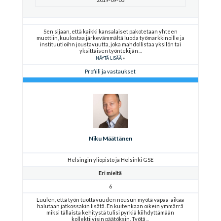
Sen sijaan, että kaikki kansalaiset pakotetaan yhteen
muottiin, kuulostaa järkevämmältä luoda työmarkkinoille ja
instituutioihn joustavuutta, joka mahdollistaa yksilön tai
yksittäisen työntekijän
NÄYTÄ LISÄÄ
Profiili ja vastaukset
Niku Määttänen
Helsingin yliopisto ja Helsinki GSE
Eri mieltä
6
Luulen, että työn tuottavuuden nousun myötä vapaa-aikaa
halutaan jatkossakin lisätä. En kuitenkaan oikein ymmärrä
miksi tällaista kehitystä tulisi pyrkiä kiihdyttämään
kollektiivisin päätöksin. Työtä