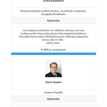
Antti Kauhanen
Elinkeinoelämän tutkimuslaitos, Jyväskylän yliopiston
kauppakorkeakoulu
Epävarma
Jos tuottavuuskehitys on riittävän vahvaa, niin osa
tuottavuuden kasvusta otetan lyhyempänä työaikana.
Toisaalta hyvinvointi edellyttää myös riittävää tuotannon
tasoa, jota voi olla
NÄYTÄ LISÄÄ
Profiili ja vastaukset
Karlo Kauko
Suomen Pankki
Epävarma