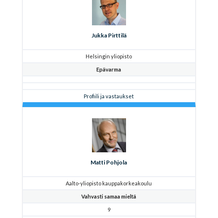
Jukka Pirttilä
Helsingin yliopisto
Epävarma
Profiili ja vastaukset
Matti Pohjola
Aalto-yliopisto kauppakorkeakoulu
Vahvasti samaa mieltä
9