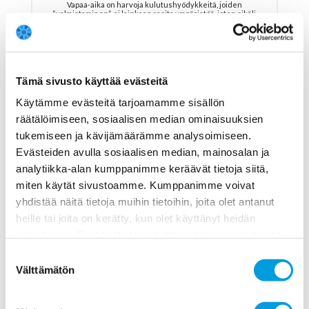
Vapaa-aika on harvoja kulutushyödykkeitä, joiden
“valmistaminen“ ei lainkaan rasita ympäristöä, joten sikäli
uudistus parantaisi hyvinvointia enemmän kuin tulotason
nousu. Tietenkin muutos alentaisi
NÄYTÄ LISÄÄ
Profiili ja vastaukset
Tämä sivusto käyttää evästeitä
Käytämme evästeitä tarjoamamme sisällön
räätälöimiseen, sosiaalisen median ominaisuuksien
tukemiseen ja kävijämäärämme analysoimiseen.
Evästeiden avulla sosiaalisen median, mainosalan ja
Ilkka Kiema
analytiikka-alan kumppanimme keräävät tietoja siitä,
miten käytät sivustoamme. Kumppanimme voivat
Työn ja talouden tutkimus LABORE
yhdistää näitä tietoja muihin tietoihin, joita olet antanut
Eri mieltä
heille tai joita on kerätty, kun olet käyttänyt heidän
palvelujaan. Saat lisätietoa käyttämistämme evästeistä
Profiili ja vastaukset
osoitteessa
www.ekonomistikone.fi/tietosuojaseloste
Suostumuksen
Välttämätön
valinta