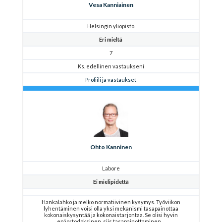
Vesa Kanniainen
Helsingin yliopisto
Eri mieltä
7
Ks. edellinen vastaukseni
Profiili ja vastaukset
Ohto Kanninen
Labore
Ei mielipidettä
Hankalahko ja melko normatiivinen kysymys. Työviikon
lyhentäminen voisi olla yksi mekanismi tasapainottaa
kokonaiskysyntää ja kokonaistarjontaa. Se olisi hyvin
epäortodoksinen, siis tasapainottaminen