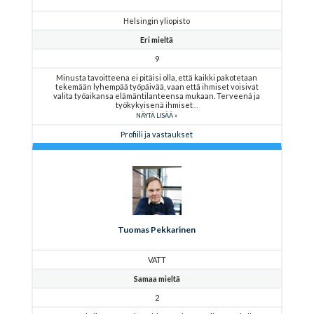
Helsingin yliopisto
Eri mieltä
9
Minusta tavoitteena ei pitäisi olla, että kaikki pakotetaan
tekemään lyhempää työpäivää, vaan että ihmiset voisivat
valita työaikansa elämäntilanteensa mukaan. Terveenä ja
työkykyisenä ihmiset
NÄYTÄ LISÄÄ
Profiili ja vastaukset
Tuomas Pekkarinen
VATT
Samaa mieltä
2