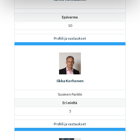
Epävarma
10
Profiili ja vastaukset
Iikka Korhonen
Suomen Pankki
Eri mieltä
5
Profiili ja vastaukset