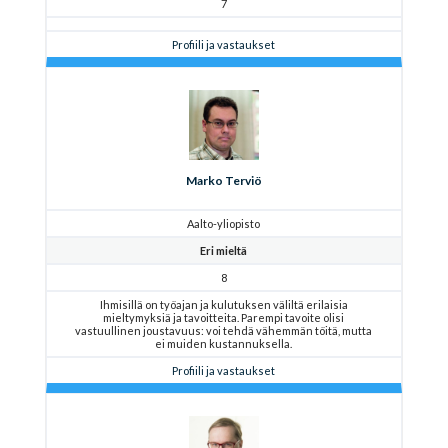
7
Profiili ja vastaukset
Marko Terviö
Aalto-yliopisto
Eri mieltä
8
Ihmisillä on työajan ja kulutuksen väliltä erilaisia
mieltymyksiä ja tavoitteita. Parempi tavoite olisi
vastuullinen joustavuus: voi tehdä vähemmän töitä, mutta
ei muiden kustannuksella.
Profiili ja vastaukset