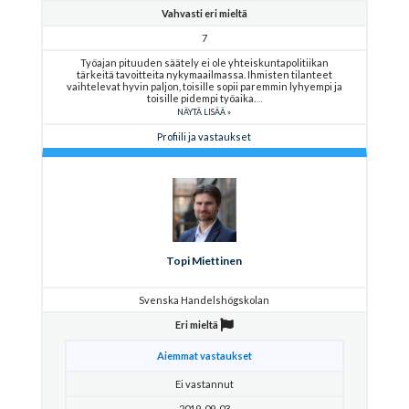
Vahvasti eri mieltä
7
Työajan pituuden säätely ei ole yhteiskuntapolitiikan
tärkeitä tavoitteita nykymaailmassa. Ihmisten tilanteet
vaihtelevat hyvin paljon, toisille sopii paremmin lyhyempi ja
toisille pidempi työaika.
NÄYTÄ LISÄÄ
Profiili ja vastaukset
Topi Miettinen
Svenska Handelshögskolan
Eri mieltä
Aiemmat vastaukset
Ei vastannut
2019-09-03