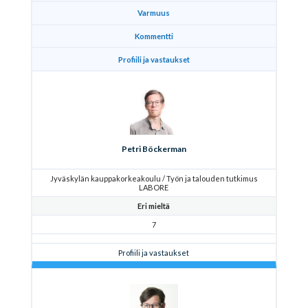
Varmuus
Kommentti
Profiili ja vastaukset
Petri Böckerman
Jyväskylän kauppakorkeakoulu / Työn ja talouden tutkimus
LABORE
Eri mieltä
7
Profiili ja vastaukset