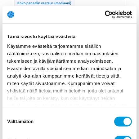
Koko paneelin vastaus (mediaani)
Koko paneelin varmuus (mediaani)
Epävarma
7
Tämä sivusto käyttää evästeitä
Epävarma
Käytämme evästeitä tarjoamamme sisällön
6
räätälöimiseen, sosiaalisen median ominaisuuksien
tukemiseen ja kävijämäärämme analysoimiseen.
Evästeiden avulla sosiaalisen median, mainosalan ja
Suurilta investointihankkeilta tulisi
analytiikka-alan kumppanimme keräävät tietoja siitä,
edellyttää yhteiskunnallista kustannus-
miten käytät sivustoamme. Kumppanimme voivat
hyötyanalyysia, jonka taloudellisissa
yhdistää näitä tietoja muihin tietoihin, joita olet antanut
vaikutusarvioinneissa arvotetaan myös
heille tai joita on kerätty, kun olet käyttänyt heidän
luontovaikutukset (esim.
palvelujaan. Saat lisätietoa käyttämistämme evästeistä
biodiversiteetti).
osoitteessa
www.ekonomistikone.fi/tietosuojaseloste
Suostumuksen
Vastaus
Välttämätön
valinta
Varmuus