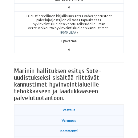
9
Taloustieteellinen kirjallisuus antaa vahvat perusteet
palvelujärjestäjien eli tässä tapauksessa
hyvinvointialueiden verotusoikeudelle. Ilman
verotusoikeutta hyvinvointialueiden kannustimet
NÄYTÄ LISÄÄ
Epävarma
6
Marinin hallituksen esitys Sote-
uudistukseksi sisältää riittävät
kannustimet hyvinvointialueille
tehokkaaseen ja laadukkaaseen
palvelutuotantoon.
Vastaus
Varmuus
Kommentti