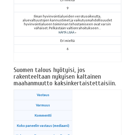
9
Ilman hyvinvointialueiden verotusoikeutta,
aluevaltuustojen kannustimet ja vaikutusmahdollisuudet
hyvinvointialueen toiminnan tehostamiseen ovat varsin
vähäiset. Pelkästään valtionrahoitukseen
NÄYTÄ LISÄÄ
Eri mieltä
6
Suomen talous hyötyisi, jos
rakenteeltaan nykyisen kaltainen
maahanmuutto kaksinkertaistettaisiin.
Vastaus
Varmuus
Kommentti
Koko paneelin vastaus (mediaani)