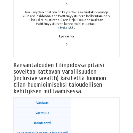
6
Työllisyyden nostoon on käytettävissä muitakin keinoja
kuin ansiosidonnaisen työttömyysturvan heikentäminen.
Lisäksi taloustieteellisen kirjallisuuden mukaan
työttömyysturvan kannattaisi muuttaa
NÄYTÄ LISÄÄ
Epävarma
6
Kansantalouden tilinpidossa pitäisi
soveltaa kattavan varallisuuden
(inclusive wealth) käsitettä luonnon
tilan huomioimiseksi taloudellisen
kehityksen mittaamisessa.
Vastaus
Varmuus
Kommentti
Koko paneelin vastaus (mediaani)