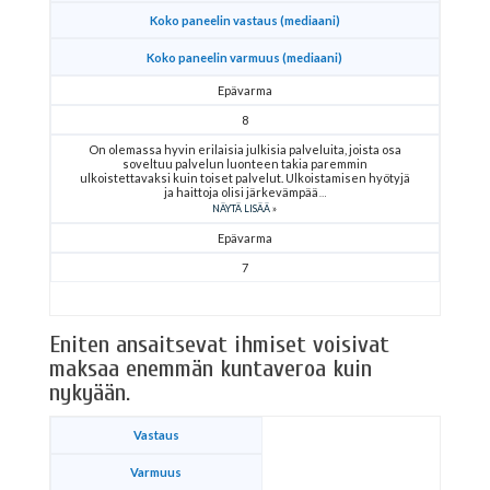
Koko paneelin vastaus (mediaani)
Koko paneelin varmuus (mediaani)
Epävarma
8
On olemassa hyvin erilaisia julkisia palveluita, joista osa
soveltuu palvelun luonteen takia paremmin
ulkoistettavaksi kuin toiset palvelut. Ulkoistamisen hyötyjä
ja haittoja olisi järkevämpää
NÄYTÄ LISÄÄ
Epävarma
7
Eniten ansaitsevat ihmiset voisivat
maksaa enemmän kuntaveroa kuin
nykyään.
Vastaus
Varmuus