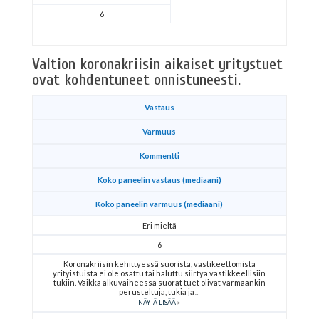
6
Valtion koronakriisin aikaiset yritystuet
ovat kohdentuneet onnistuneesti.
Vastaus
Varmuus
Kommentti
Koko paneelin vastaus (mediaani)
Koko paneelin varmuus (mediaani)
Eri mieltä
6
Koronakriisin kehittyessä suorista, vastikeettomista
yrityistuista ei ole osattu tai haluttu siirtyä vastikkeellisiin
tukiin. Vaikka alkuvaiheessa suorat tuet olivat varmaankin
perusteltuja, tukia ja
NÄYTÄ LISÄÄ