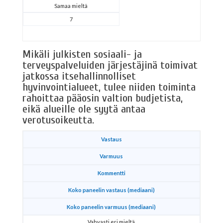
Samaa mieltä
7
Mikäli julkisten sosiaali- ja
terveyspalveluiden järjestäjinä toimivat
jatkossa itsehallinnolliset
hyvinvointialueet, tulee niiden toiminta
rahoittaa pääosin valtion budjetista,
eikä alueille ole syytä antaa
verotusoikeutta.
Vastaus
Varmuus
Kommentti
Koko paneelin vastaus (mediaani)
Koko paneelin varmuus (mediaani)
Vahvasti eri mieltä