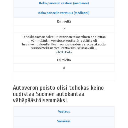
Koko paneelin vastaus (mediaani)
Koko paneelin varmuus (mediaani)
Eri mieltä
7
Tehokkaamman palvelutuotannon takaaminen edellyttää
vähintäänkin verotusoikeutta järjestäjille eli
hyvinvointialueille. Hyvinvointialueiden verotusoikeutta
suunnittellaan toteutettavaksi seuraavalla
NÄYTÄ LISÄÄ
Eri mieltä
6
Autoveron poisto olisi tehokas keino
uudistaa Suomen autokantaa
vähäpäästöisemmäksi.
Vastaus
Varmuus