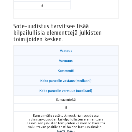
6
Sote-uudistus tarvitsee lisää
kilpailullisia elementtejä julkisten
toimijoiden kesken.
Vastaus
Varmuus
Kommentti
Koko paneelin vastaus (mediaani)
Koko paneelin varmuus (mediaani)
Samaa mieltä
8
Kansainvälisessä tutkimuskirjallisuudessa
valinnanvapauden tai kilpailullisten elementtien
lisäämisen julkisten toimijoiden kesken on havaittu
vaikuttavan positiivisesti hoidon laatuun ainakin
NÄYTÄ LISÄÄ