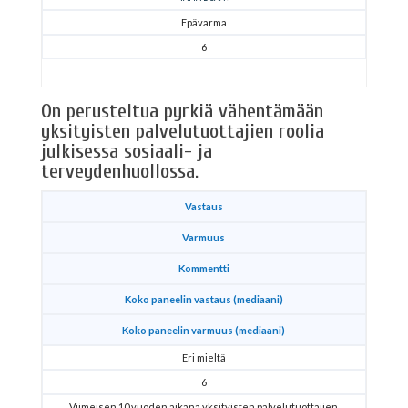
Epävarma
6
On perusteltua pyrkiä vähentämään
yksityisten palvelutuottajien roolia
julkisessa sosiaali- ja
terveydenhuollossa.
Vastaus
Varmuus
Kommentti
Koko paneelin vastaus (mediaani)
Koko paneelin varmuus (mediaani)
Eri mieltä
6
Viimeisen 10 vuoden aikana yksityisten palvelutuottajien