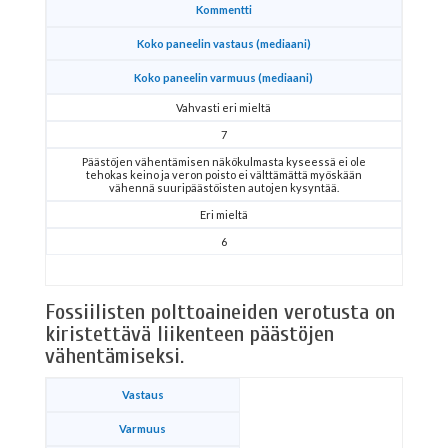
Kommentti
Koko paneelin vastaus (mediaani)
Koko paneelin varmuus (mediaani)
Vahvasti eri mieltä
7
Päästöjen vähentämisen näkökulmasta kyseessä ei ole
tehokas keino ja veron poisto ei välttämättä myöskään
vähennä suuripäästöisten autojen kysyntää.
Eri mieltä
6
Fossiilisten polttoaineiden verotusta on
kiristettävä liikenteen päästöjen
vähentämiseksi.
Vastaus
Varmuus