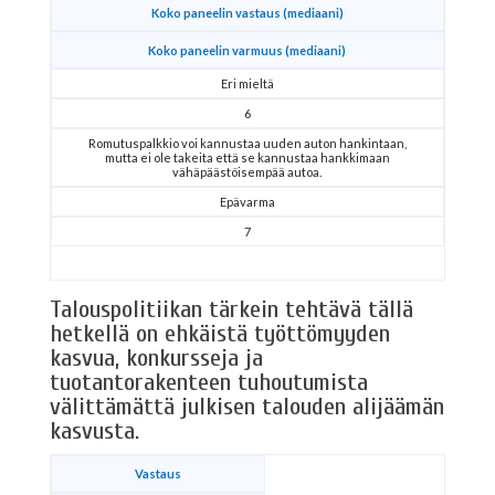
Koko paneelin vastaus (mediaani)
Koko paneelin varmuus (mediaani)
Eri mieltä
6
Romutuspalkkio voi kannustaa uuden auton hankintaan,
mutta ei ole takeita että se kannustaa hankkimaan
vähäpäästöisempää autoa.
Epävarma
7
Talouspolitiikan tärkein tehtävä tällä
hetkellä on ehkäistä työttömyyden
kasvua, konkursseja ja
tuotantorakenteen tuhoutumista
välittämättä julkisen talouden alijäämän
kasvusta.
Vastaus