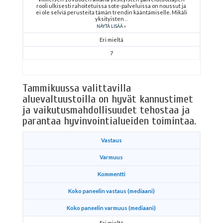
rooli ulkisesti rahoitetuissa sote-palveluissa on noussut ja
ei ole selviä perusteita tämän trendin kääntämiselle. Mikäli
yksityisten
NÄYTÄ LISÄÄ
Eri mieltä
7
Tammikuussa valittavilla
aluevaltuustoilla on hyvät kannustimet
ja vaikutusmahdollisuudet tehostaa ja
parantaa hyvinvointialueiden toimintaa.
Vastaus
Varmuus
Kommentti
Koko paneelin vastaus (mediaani)
Koko paneelin varmuus (mediaani)
Eri mieltä