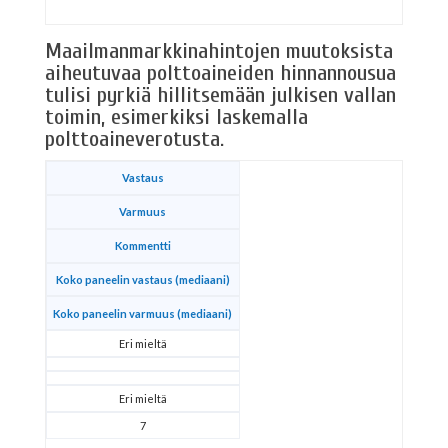
Maailmanmarkkinahintojen muutoksista
aiheutuvaa polttoaineiden hinnannousua
tulisi pyrkiä hillitsemään julkisen vallan
toimin, esimerkiksi laskemalla
polttoaineverotusta.
Vastaus
Varmuus
Kommentti
Koko paneelin vastaus (mediaani)
Koko paneelin varmuus (mediaani)
Eri mieltä
Eri mieltä
7