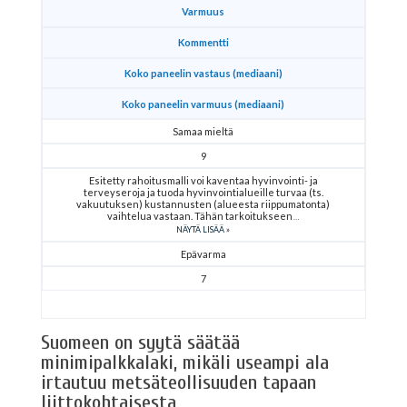
Varmuus
Kommentti
Koko paneelin vastaus (mediaani)
Koko paneelin varmuus (mediaani)
Samaa mieltä
9
Esitetty rahoitusmalli voi kaventaa hyvinvointi- ja
terveyseroja ja tuoda hyvinvointialueille turvaa (ts.
vakuutuksen) kustannusten (alueesta riippumatonta)
vaihtelua vastaan. Tähän tarkoitukseen
NÄYTÄ LISÄÄ
Epävarma
7
Suomeen on syytä säätää
minimipalkkalaki, mikäli useampi ala
irtautuu metsäteollisuuden tapaan
liittokohtaisesta