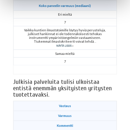
Koko paneelin varmuus (mediaani)
Eri mieltä
7
Vaikka kuntien ilmastotoimille löytyy hyviä perusteluja,
julkiset hankinnat ei ole todennäköisesti tehokas
instrumentti ympäristöongelmiin vastaamiseen.
Tiukemmat ilmastokriteerit voivat tehdä
NÄYTÄ LISÄÄ
Samaa mieltä
7
Julkisia palveluita tulisi ulkoistaa
entistä enemmän yksityisten yritysten
tuotettavaksi.
Vastaus
Varmuus
Kommentti