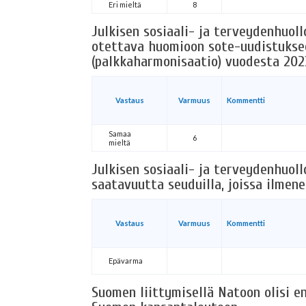
Eri mieltä
8
Julkisen sosiaali- ja terveydenhuoll
otettava huomioon sote-uudistuksee
(palkkaharmonisaatio) vuodesta 202
Vastaus
Varmuus
Kommentti
Samaa
6
mieltä
Julkisen sosiaali- ja terveydenhuo
saatavuutta seuduilla, joissa ilmene
Vastaus
Varmuus
Kommentti
Epävarma
Suomen liittymisellä Natoon olisi e