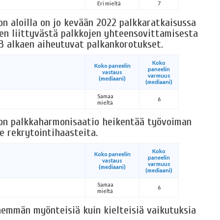
Eri mieltä
7
on aloilla on jo kevään 2022 palkkaratkaisussa
n liittyvästä palkkojen yhteensovittamisesta
3 alkaen aiheutuvat palkankorotukset.
Koko
Koko paneelin
paneelin
vastaus
varmuus
(mediaani)
(mediaani)
Samaa
6
mieltä
llon palkkaharmonisaatio heikentää työvoiman
e rekrytointihaasteita.
Koko
Koko paneelin
paneelin
vastaus
varmuus
(mediaani)
(mediaani)
Samaa
6
mieltä
nemmän myönteisiä kuin kielteisiä vaikutuksia