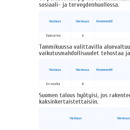
sosiaali- ja terveydenhuollossa.
Vastaus
Varmuus
Kommentti
Epävarma
6
Tammikuussa valittavilla aluevaltuu
vaikutusmahdollisuudet tehostaa ja
Vastaus
Varmuus
Kommentti
Eri mieltä
8
Suomen talous hyötyisi, jos rakent
kaksinkertaistettaisiin.
Vastaus
Varmuu