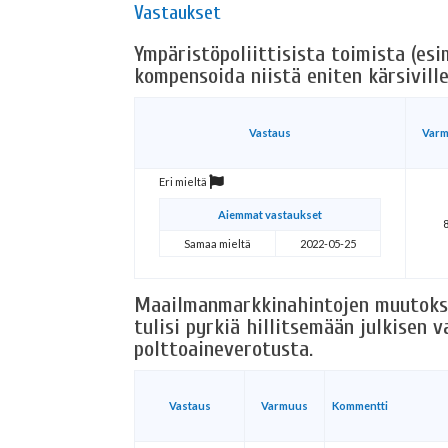
Vastaukset
Ympäristöpoliittisista toimista (esi
kompensoida niistä eniten kärsiville 
Vastaus
Var
Eri mieltä
Aiemmat vastaukset
Samaa mieltä
2022-05-25
Maailmanmarkkinahintojen muutoksi
tulisi pyrkiä hillitsemään julkisen 
polttoaineverotusta.
Vastaus
Varmuus
Kommentti