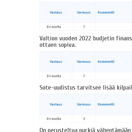
Vastaus
Varmuus
Kommentti
Eri mieltä
7
Valtion vuoden 2022 budjetin finans
ottaen sopiva.
Vastaus
Varmuus
Kommentti
Eri mieltä
7
Sote-uudistus tarvitsee lisää kilpai
Vastaus
Varmuus
Kommentti
Eri mieltä
5
On perusteltua pyrkiä vähentämään y