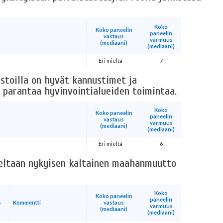
Koko
Koko paneelin
paneelin
vastaus
varmuus
(mediaani)
(mediaani)
Eri mieltä
7
stoilla on hyvät kannustimet ja
 parantaa hyvinvointialueiden toimintaa.
Koko
Koko paneelin
paneelin
vastaus
varmuus
(mediaani)
(mediaani)
Eri mieltä
6
eeltaan nykyisen kaltainen maahanmuutto
Koko
Koko paneelin
paneelin
s
Kommentti
vastaus
varmuus
(mediaani)
(mediaani)