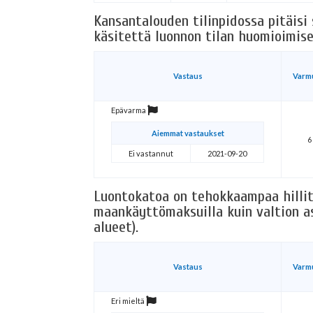
Kansantalouden tilinpidossa pitäisi
käsitettä luonnon tilan huomioimise
Vastaus
Varm
Epävarma
Aiemmat vastaukset
6
Ei vastannut
2021-09-20
Luontokatoa on tehokkaampaa hillitä
maankäyttömaksuilla kuin valtion as
alueet).
Vastaus
Varm
Eri mieltä