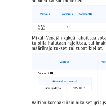
Suomen kansantalouteen.
Vastaus
Varmuus
Kommentti
Samaa
4
mieltä
Mikäli Venäjän kykyä rahoittaa sota
tuloilla halutaan rajoittaa, tullima
määrärajoitukset tai tuontikiellot.
Vastaus
Va
Eri mieltä
Aiemmat vastaukset
Ei mielipidettä
2022-03-31
Valtion koronakriisin aikaiset yrit