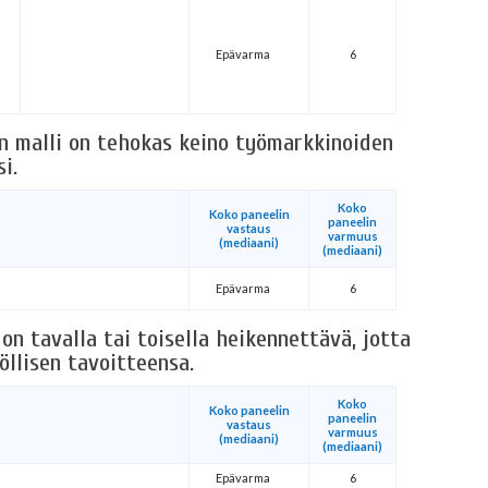
Epävarma
6
n malli on tehokas keino työmarkkinoiden
i.
Koko
Koko paneelin
paneelin
vastaus
varmuus
(mediaani)
(mediaani)
Epävarma
6
n tavalla tai toisella heikennettävä, jotta
öllisen tavoitteensa.
Koko
Koko paneelin
paneelin
vastaus
varmuus
(mediaani)
(mediaani)
Epävarma
6