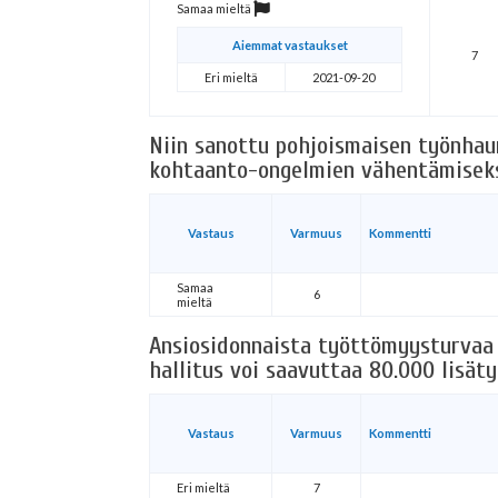
Samaa mieltä
Aiemmat vastaukset
7
Eri mieltä
2021-09-20
Niin sanottu pohjoismaisen työnhau
kohtaanto-ongelmien vähentämiseks
Vastaus
Varmuus
Kommentti
Samaa
6
mieltä
Ansiosidonnaista työttömyysturvaa o
hallitus voi saavuttaa 80.000 lisäty
Vastaus
Varmuus
Kommentti
Eri mieltä
7