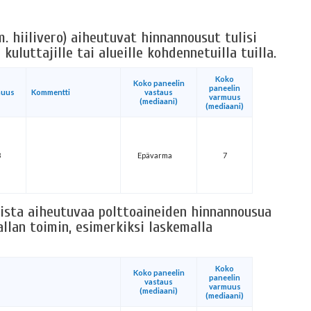
m. hiilivero) aiheutuvat hinnannousut tulisi
kuluttajille tai alueille kohdennetuilla tuilla.
Koko
Koko paneelin
paneelin
muus
Kommentti
vastaus
varmuus
(mediaani)
(mediaani)
8
Epävarma
7
sta aiheutuvaa polttoaineiden hinnannousua
vallan toimin, esimerkiksi laskemalla
Koko
Koko paneelin
paneelin
vastaus
varmuus
(mediaani)
(mediaani)