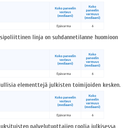
Koko
Koko paneelin
paneelin
vastaus
varmuus
(mediaani)
(mediaani)
Epävarma
6
sipoliittinen linja on suhdannetilanne huomioon
Koko
Koko paneelin
paneelin
vastaus
varmuus
(mediaani)
(mediaani)
Epävarma
6
lullisia elementtejä julkisten toimijoiden kesken.
Koko
Koko paneelin
paneelin
vastaus
varmuus
(mediaani)
(mediaani)
Epävarma
6
ksityisten palvelutuottajien roolia julkisessa