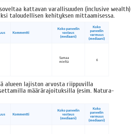
 soveltaa kattavan varallisuuden (inclusive wealth)
ksi taloudellisen kehityksen mittaamisessa.
Koko
Koko paneelin
paneelin
uus
Kommentti
vastaus
varmuus
(mediaani)
(mediaani)
Samaa
6
mieltä
 alueen lajiston arvosta riippuvilla
ettamilla määrärajoituksilla (esim. Natura-
Koko
Koko paneelin
paneelin
uus
Kommentti
vastaus
varmuus
(mediaani)
(mediaani)