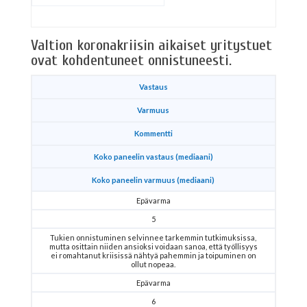
Valtion koronakriisin aikaiset yritystuet
ovat kohdentuneet onnistuneesti.
Vastaus
Varmuus
Kommentti
Koko paneelin vastaus (mediaani)
Koko paneelin varmuus (mediaani)
Epävarma
5
Tukien onnistuminen selvinnee tarkemmin tutkimuksissa,
mutta osittain niiden ansioksi voidaan sanoa, että työllisyys
ei romahtanut kriisissä nähtyä pahemmin ja toipuminen on
ollut nopeaa.
Epävarma
6