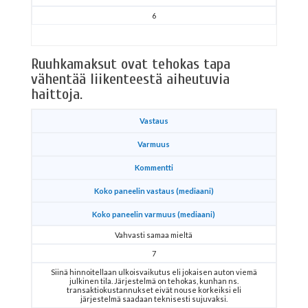
6
Ruuhkamaksut ovat tehokas tapa
vähentää liikenteestä aiheutuvia
haittoja.
Vastaus
Varmuus
Kommentti
Koko paneelin vastaus (mediaani)
Koko paneelin varmuus (mediaani)
Vahvasti samaa mieltä
7
Siinä hinnoitellaan ulkoisvaikutus eli jokaisen auton viemä
julkinen tila. Järjestelmä on tehokas, kunhan ns.
transaktiokustannukset eivät nouse korkeiksi eli
järjestelmä saadaan teknisesti sujuvaksi.