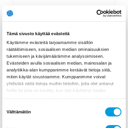
On todennäköistä, että koronakriisin
seurauksena taloudessa syntyy
digiloikka, joka johtaa merkittävään
tuottavuusharppaukseen kriisin jälkeen.
Tämä sivusto käyttää evästeitä
Käytämme evästeitä tarjoamamme sisällön
Vastaus
räätälöimiseen, sosiaalisen median ominaisuuksien
Varmuus
tukemiseen ja kävijämäärämme analysoimiseen.
Evästeiden avulla sosiaalisen median, mainosalan ja
Kommentti
analytiikka-alan kumppanimme keräävät tietoja siitä,
Koko paneelin vastaus (mediaani)
miten käytät sivustoamme. Kumppanimme voivat
yhdistää näitä tietoja muihin tietoihin, joita olet antanut
Koko paneelin varmuus (mediaani)
heille tai joita on kerätty, kun olet käyttänyt heidän
Epävarma
palvelujaan. Saat lisätietoa käyttämistämme evästeistä
6
osoitteessa
www.ekonomistikone.fi/tietosuojaseloste
Suostumuksen
Makrotalouden keskeisenä haasteena tuntuu olevan
Välttämätön
krooninen kokonaiskysynnän vähäisyys, mikä näkyy esim.
valinta
korkeana työttömyytenä ja matalana inflaationa. Vaikea
nähdä, että koronakriisin jälkeen tämä
NÄYTÄ LISÄÄ