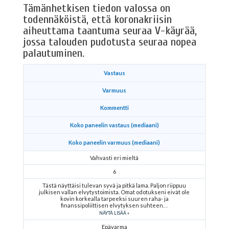
Tämänhetkisen tiedon valossa on
todennäköistä, että koronakriisin
aiheuttama taantuma seuraa V-käyrää,
jossa talouden pudotusta seuraa nopea
palautuminen.
Vastaus
Varmuus
Kommentti
Koko paneelin vastaus (mediaani)
Koko paneelin varmuus (mediaani)
Vahvasti eri mieltä
6
Tästä näyttäisi tulevan syvä ja pitkä lama. Paljon riippuu
julkisen vallan elvytystoimista. Omat odotukseni eivät ole
kovin korkealla tarpeeksi suuren raha- ja
finanssipoliittisen elvytyksen suhteen.
NÄYTÄ LISÄÄ
Epävarma