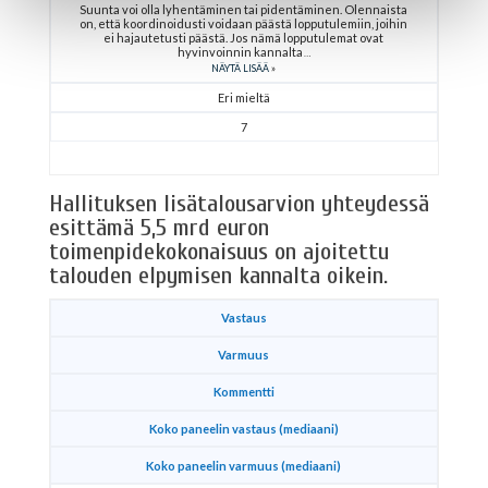
Suunta voi olla lyhentäminen tai pidentäminen. Olennaista
on, että koordinoidusti voidaan päästä lopputulemiin, joihin
ei hajautetusti päästä. Jos nämä lopputulemat ovat
hyvinvoinnin kannalta
NÄYTÄ LISÄÄ
Eri mieltä
7
Hallituksen lisätalousarvion yhteydessä
esittämä 5,5 mrd euron
toimenpidekokonaisuus on ajoitettu
talouden elpymisen kannalta oikein.
Vastaus
Varmuus
Kommentti
Koko paneelin vastaus (mediaani)
Koko paneelin varmuus (mediaani)