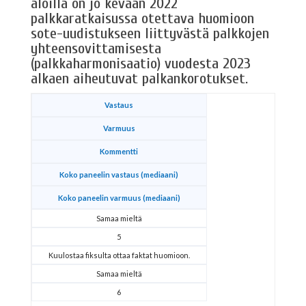
aloilla on jo kevään 2022
palkkaratkaisussa otettava huomioon
sote-uudistukseen liittyvästä palkkojen
yhteensovittamisesta
(palkkaharmonisaatio) vuodesta 2023
alkaen aiheutuvat palkankorotukset.
Vastaus
Varmuus
Kommentti
Koko paneelin vastaus (mediaani)
Koko paneelin varmuus (mediaani)
Samaa mieltä
5
Kuulostaa fiksulta ottaa faktat huomioon.
Samaa mieltä
6