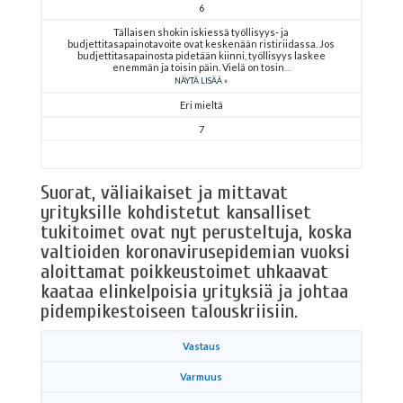
6
Tällaisen shokin iskiessä työllisyys- ja
budjettitasapainotavoite ovat keskenään ristiriidassa. Jos
budjettitasapainosta pidetään kiinni, työllisyys laskee
enemmän ja toisin päin. Vielä on tosin
NÄYTÄ LISÄÄ
Eri mieltä
7
Suorat, väliaikaiset ja mittavat
yrityksille kohdistetut kansalliset
tukitoimet ovat nyt perusteltuja, koska
valtioiden koronavirusepidemian vuoksi
aloittamat poikkeustoimet uhkaavat
kaataa elinkelpoisia yrityksiä ja johtaa
pidempikestoiseen talouskriisiin.
Vastaus
Varmuus