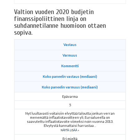
Valtion vuoden 2020 budjetin
finanssipoliittinen linja on
suhdannetilanne huomioon ottaen
sopiva.
Vastaus
Varmuus
Kommentti
Koko paneelin vastaus (mediaani)
Koko paneelin varmuus (mediaani)
Epävarma
5
Nyt luultavasti voitaisiin elvyttää taloutta jonkun verran
menemättä inflaatiotavoitteen yli. Euroalueella on
saavutettu inflaatiotavoite viimeksi noin vuonna 2013.
Elvytystä kannattaisi harrastaa
NÄYTÄ LISÄÄ
Eri mieltä