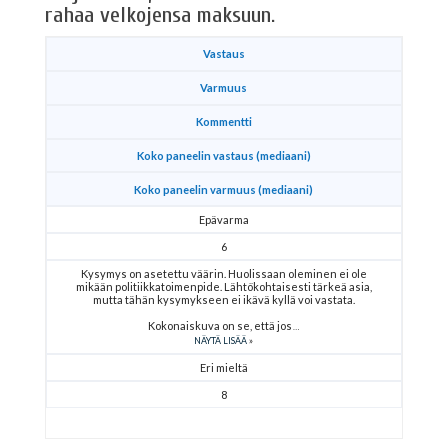
rahaa velkojensa maksuun.
Vastaus
Varmuus
Kommentti
Koko paneelin vastaus (mediaani)
Koko paneelin varmuus (mediaani)
Epävarma
6
Kysymys on asetettu väärin. Huolissaan oleminen ei ole
mikään politiikkatoimenpide. Lähtökohtaisesti tärkeä asia,
mutta tähän kysymykseen ei ikävä kyllä voi vastata.
Kokonaiskuva on se, että jos
NÄYTÄ LISÄÄ
Eri mieltä
8