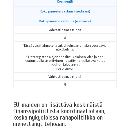
Kommentti
Koko paneelin vastaus (mediaani)
Koko paneelin varmuus (mediaani)
Vahvasti samaa mieltä
6
Tässä voisi hahmotella tukiohjelmaan ainakin seuraavia
näkökulmia.
1) Strategisten alojen spesifi tukeminen. Alat, joiden
kaatumisella on erityinen negatiivinen ulkoisvaikutus
muuhun talouteen.
NÄYTÄ LISÄÄ
Vahvasti samaa mieltä
8
EU-maiden on lisättävä keskinäistä
finanssipoliittista koordinaatiotaan,
koska nykyoloissa rahapolitiikka on
menettänyt tehoaan.