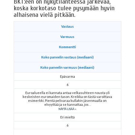
BKT:een on nykytilanteessa järkevää,
koska korkotaso tulee pysymään hyvin
alhaisena vielä pitkään.
Vastaus
Varmuus
Kommentti
Koko paneelin vastaus (mediaani)
Koko paneelin varmuus (mediaani)
Epävarma
6
Euroalueella ei kannata antaa velkasuhteen nousta yli
keskeisten euromaiden tason. Kreikka on tästä varoittava
esimerkki. Pientä pelivaraa kullakin jäsenmaalla on
elvyyttää ja se kannattaa, jos
NÄYTÄ LISÄÄ
Eri mieltä
6