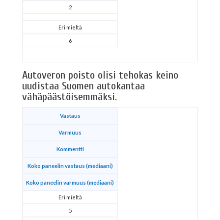
2
Eri mieltä
6
Autoveron poisto olisi tehokas keino
uudistaa Suomen autokantaa
vähäpäästöisemmäksi.
Vastaus
Varmuus
Kommentti
Koko paneelin vastaus (mediaani)
Koko paneelin varmuus (mediaani)
Eri mieltä
5