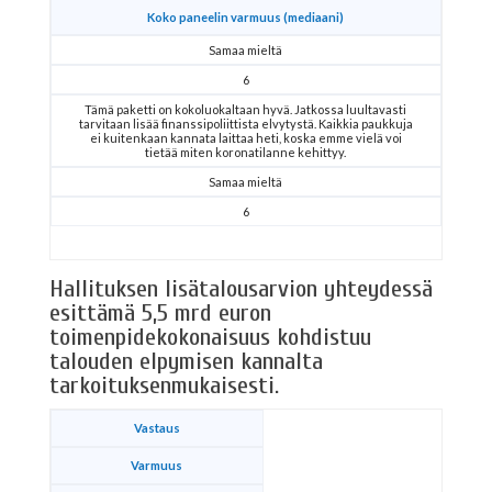
Koko paneelin varmuus (mediaani)
Samaa mieltä
6
Tämä paketti on kokoluokaltaan hyvä. Jatkossa luultavasti
tarvitaan lisää finanssipoliittista elvytystä. Kaikkia paukkuja
ei kuitenkaan kannata laittaa heti, koska emme vielä voi
tietää miten koronatilanne kehittyy.
Samaa mieltä
6
Hallituksen lisätalousarvion yhteydessä
esittämä 5,5 mrd euron
toimenpidekokonaisuus kohdistuu
talouden elpymisen kannalta
tarkoituksenmukaisesti.
Vastaus
Varmuus