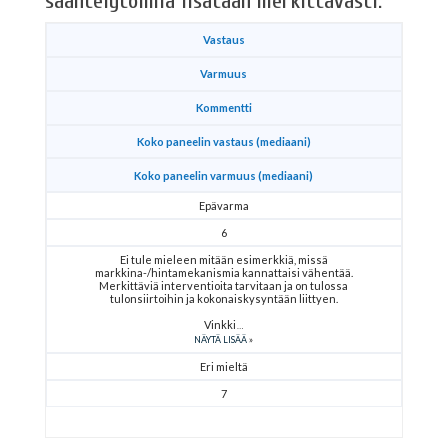
sääntelytoimia lisätään merkittävästi.
Vastaus
Varmuus
Kommentti
Koko paneelin vastaus (mediaani)
Koko paneelin varmuus (mediaani)
Epävarma
6
Ei tule mieleen mitään esimerkkiä, missä
markkina-/hintamekanismia kannattaisi vähentää.
Merkittäviä interventioita tarvitaan ja on tulossa
tulonsiirtoihin ja kokonaiskysyntään liittyen.
Vinkki
NÄYTÄ LISÄÄ
Eri mieltä
7