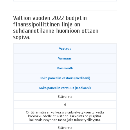
Valtion vuoden 2022 budjetin
finanssipoliittinen linja on
suhdannetilanne huomioon ottaen
sopiva.
Vastaus
Varmuus
Kommentti
Koko paneelin vastaus (mediaani)
Koko paneelin varmuus (mediaani)
Epävarma
6
On äärimmäisen vaikea arvioida elvytyksen tarvetta
koronavuodelle etukäteen. Tärkeintä on ylläpitää
kokonaiskysynnän tasoa, joka tukee työllisyyttä.
Epävarma