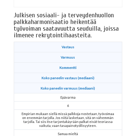
Julkisen sosiaali- ja terveydenhuollon
palkkaharmonisaatio heikentää
työvoiman saatavuutta seuduilla, joissa
ilmenee rekrytointihaasteita.
Vastaus
Varmuus
Kommentti
Koko paneelin vastaus (mediaani)
Koko paneelin varmuus (mediaani)
Epävarma
6
Empirian mukaan siellä missä palkkoja nostetaan, työvoimaa
on enemmän tarjolla. Jos niitä lasketaan, sitä on vähemmän
tarjolla. Tai siis itse tarjontakäyrään palkat eivät teoriassa
vaikuta, vaan tasapainotyöllisyyteen.
Samaa mieltä