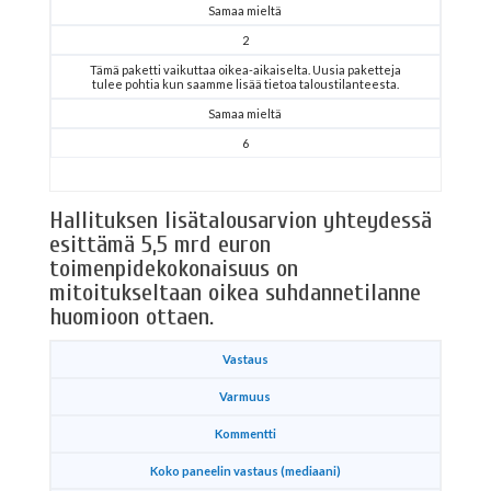
Samaa mieltä
2
Tämä paketti vaikuttaa oikea-aikaiselta. Uusia paketteja
tulee pohtia kun saamme lisää tietoa taloustilanteesta.
Samaa mieltä
6
Hallituksen lisätalousarvion yhteydessä
esittämä 5,5 mrd euron
toimenpidekokonaisuus on
mitoitukseltaan oikea suhdannetilanne
huomioon ottaen.
Vastaus
Varmuus
Kommentti
Koko paneelin vastaus (mediaani)