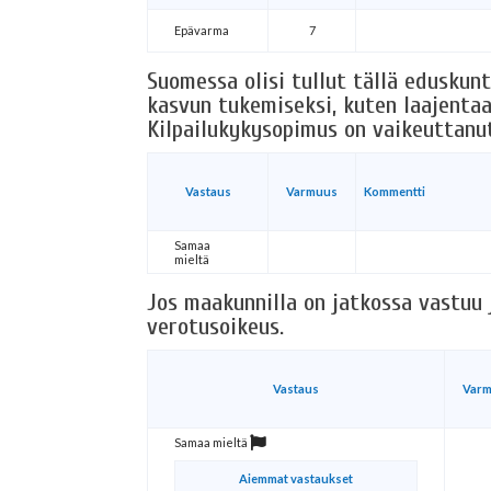
Epävarma
7
Suomessa olisi tullut tällä edusku
kasvun tukemiseksi, kuten laajentaa
Kilpailukykysopimus on vaikeuttanu
Vastaus
Varmuus
Kommentti
Samaa
mieltä
Jos maakunnilla on jatkossa vastuu ju
verotusoikeus.
Vastaus
Var
Samaa mieltä
Aiemmat vastaukset