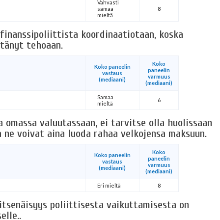
Vahvasti
samaa
8
mieltä
finanssipoliittista koordinaatiotaan, koska
ttänyt tehoaan.
Koko
Koko paneelin
paneelin
vastaus
varmuus
(mediaani)
(mediaani)
Samaa
6
mieltä
a omassa valuutassaan, ei tarvitse olla huolissaan
ka ne voivat aina luoda rahaa velkojensa maksuun.
Koko
Koko paneelin
paneelin
vastaus
varmuus
(mediaani)
(mediaani)
Eri mieltä
8
itsenäisyys poliittisesta vaikuttamisesta on
lle..