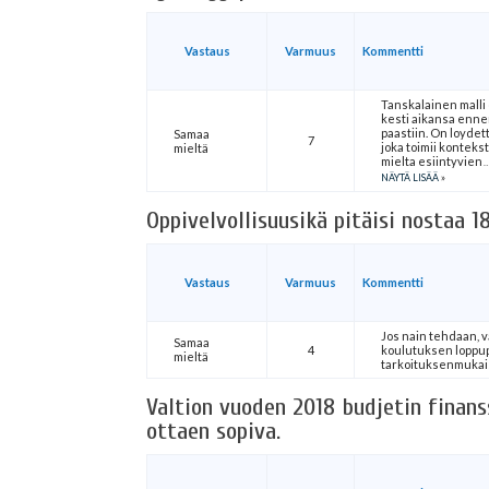
Vastaus
Varmuus
Kommentti
Tanskalainen malli 
kesti aikansa enn
paastiin. On loyde
Samaa
7
joka toimii kontekst
mieltä
mielta esiintyvien
NÄYTÄ LISÄÄ
Oppivelvollisuusikä pitäisi nostaa 1
Vastaus
Varmuus
Kommentti
Jos nain tehdaan, 
Samaa
4
koulutuksen loppup
mieltä
tarkoituksenmukais
Valtion vuoden 2018 budjetin finans
ottaen sopiva.