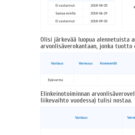
Ei vastannut
2018-04-03
Samaa mieltä
2018-06-29
Ei vastannut
2018-09-03
Olisi järkevää luopua alennetuista 
arvonlisäverokantaan, jonka tuotto o
Vastaus
Varmuus
Kommentti
Epävarma
Elinkeinotoiminnan arvonlisäverovel
liikevaihto vuodessa) tulisi nostaa.
Vastaus
Var