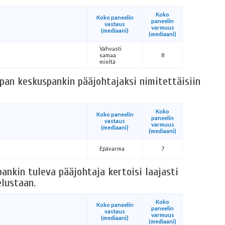
Koko
Koko paneelin
paneelin
vastaus
varmuus
(mediaani)
(mediaani)
Vahvasti
samaa
8
mieltä
opan keskuspankin pääjohtajaksi nimitettäisiin
Koko
Koko paneelin
paneelin
vastaus
varmuus
(mediaani)
(mediaani)
Epävarma
7
ankin tuleva pääjohtaja kertoisi laajasti
elustaan.
Koko
Koko paneelin
paneelin
vastaus
varmuus
(mediaani)
(mediaani)