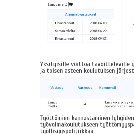
Samaa mieltä
Aiemmat vastaukset
Ei vastannut
2018-04-03
Samaa mieltä
2018-06-29
Ei vastannut
2018-09-03
Yksityisille voittoa tavoitteleville 
ja toisen asteen koulutuksen järjes
Vastaus
Varmuus
Kommentti
Samaa
Tama voisi olla yksi
4
mieltä
mainitsin edellise
Työttömien kannustaminen lyhyiden
työvoimakoulutukseen työttömyyspä
työllisyyspolitiikkaa.