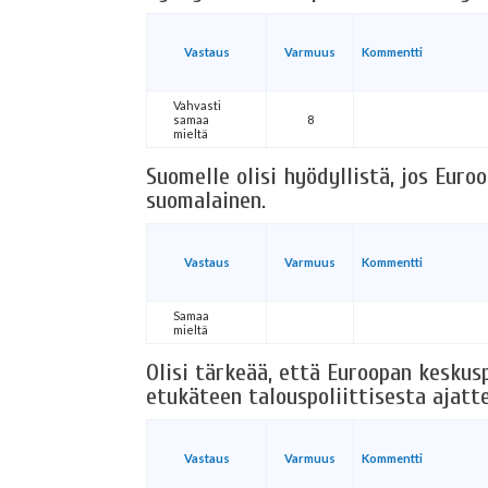
Vastaus
Varmuus
Kommentti
Vahvasti
samaa
8
mieltä
Suomelle olisi hyödyllistä, jos Euro
suomalainen.
Vastaus
Varmuus
Kommentti
Samaa
mieltä
Olisi tärkeää, että Euroopan keskusp
etukäteen talouspoliittisesta ajatt
Vastaus
Varmuus
Kommentti