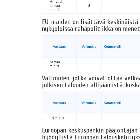
Vahvasti
samaa
8
mieltä
EU-maiden on lisättävä keskinäistä 
nykyoloissa rahapolitiikka on mene
Vastaus
Varmuus
Kommentti
Samaa
mieltä
Valtioiden, jotka voivat ottaa velka
julkisen talouden allijäämistä, kos
Vastaus
Varmuus
Kommentti
Eri mieltä
Euroopan keskuspankin pääjohtajan 
hyödyllistä Euroopan talouskehitykse