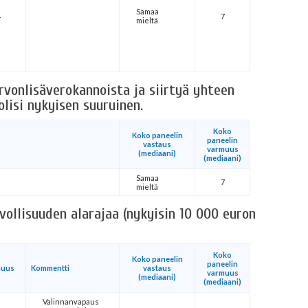
Samaa
4
7
mieltä
arvonlisäverokannoista ja siirtyä yhteen
lisi nykyisen suuruinen.
Koko
Koko paneelin
paneelin
vastaus
varmuus
(mediaani)
(mediaani)
Samaa
7
mieltä
vollisuuden alarajaa (nykyisin 10 000 euron
Koko
Koko paneelin
paneelin
muus
Kommentti
vastaus
varmuus
(mediaani)
(mediaani)
Valinnanvapaus