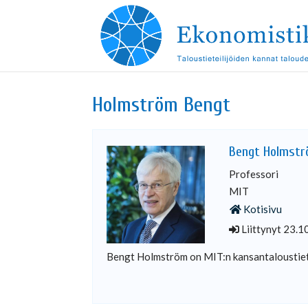
Holmström Bengt
Bengt Holmst
Professori
MIT
Kotisivu
Liittynyt 23.1
Bengt Holmström on MIT:n kansantaloustiet