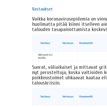
Vastaukset
Vaikka koronavirusepidemia on vieny
huolimatta pitää kiinni itselleen ai
talouden tasapainottamista koskevi
Vastaus
Varmuus
Kommentti
Vahvasti eri
mieltä
Suorat, väliaikaiset ja mittavat yri
nyt perusteltuja, koska valtioiden 
poikkeustoimet uhkaavat kaataa eli
talouskriisiin.
Vastaus
Varmuus
Kommentti