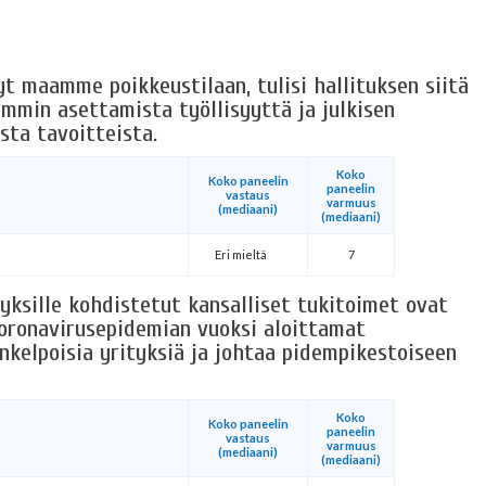
t maamme poikkeustilaan, tulisi hallituksen siitä
emmin asettamista työllisyyttä ja julkisen
sta tavoitteista.
Koko
Koko paneelin
paneelin
vastaus
varmuus
(mediaani)
(mediaani)
Eri mieltä
7
tyksille kohdistetut kansalliset tukitoimet ovat
koronavirusepidemian vuoksi aloittamat
nkelpoisia yrityksiä ja johtaa pidempikestoiseen
Koko
Koko paneelin
paneelin
vastaus
varmuus
(mediaani)
(mediaani)