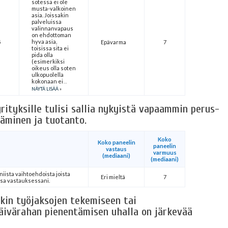
sotessa ei ole
musta-valkoinen
asia. Joissakin
palveluissa
valinnanvapaus
on ehdottoman
hyva asia,
5
Epävarma
7
toisissa sita ei
pida olla
(esimerkiksi
oikeus olla soten
ulkopuolella
kokonaan ei
NÄYTÄ LISÄÄ
yrityksille tulisi sallia nykyistä vapaammin perus-
täminen ja tuotanto.
Koko
Koko paneelin
paneelin
vastaus
varmuus
(mediaani)
(mediaani)
 niista vaihtoehdoista joista
Eri mieltä
7
ssa vastauksessani.
kin työjaksojen tekemiseen tai
ivärahan pienentämisen uhalla on järkevää