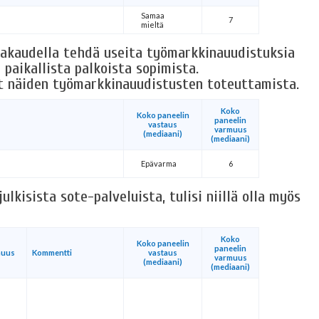
Samaa
7
mieltä
ntakaudella tehdä useita työmarkkinauudistuksia
 paikallista palkoista sopimista.
t näiden työmarkkinauudistusten toteuttamista.
Koko
Koko paneelin
paneelin
vastaus
varmuus
(mediaani)
(mediaani)
Epävarma
6
lkisista sote-palveluista, tulisi niillä olla myös
Koko
Koko paneelin
paneelin
muus
Kommentti
vastaus
varmuus
(mediaani)
(mediaani)