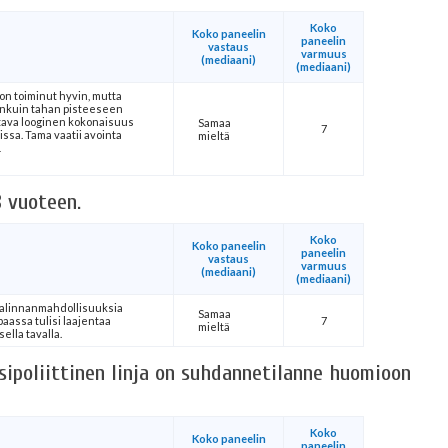
Koko
Koko paneelin
paneelin
vastaus
varmuus
(mediaani)
(mediaani)
on toiminut hyvin, mutta
enkuin tahan pisteeseen
ttava looginen kokonaisuus
Samaa
7
issa. Tama vaatii avointa
mieltä
8 vuoteen.
Koko
Koko paneelin
paneelin
vastaus
varmuus
(mediaani)
(mediaani)
valinnanmahdollisuuksia
Samaa
aassa tulisi laajentaa
7
mieltä
ella tavalla.
sipoliittinen linja on suhdannetilanne huomioon
Koko
Koko paneelin
paneelin