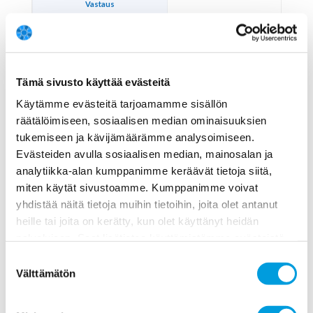
Vastaus
Varmuus
Kommentti
Koko paneelin vastaus (mediaani)
Tämä sivusto käyttää evästeitä
Koko paneelin varmuus (mediaani)
Käytämme evästeitä tarjoamamme sisällön
räätälöimiseen, sosiaalisen median ominaisuuksien
Epävarma
tukemiseen ja kävijämäärämme analysoimiseen.
Aiemmat vastaukset
Evästeiden avulla sosiaalisen median, mainosalan ja
Ei vastannut
analytiikka-alan kumppanimme keräävät tietoja siitä,
2021-09-20
miten käytät sivustoamme. Kumppanimme voivat
yhdistää näitä tietoja muihin tietoihin, joita olet antanut
5
heille tai joita on kerätty, kun olet käyttänyt heidän
palvelujaan. Saat lisätietoa käyttämistämme evästeistä
Epävarma
osoitteessa
www.ekonomistikone.fi/tietosuojaseloste
Suostumuksen
6
Välttämätön
valinta