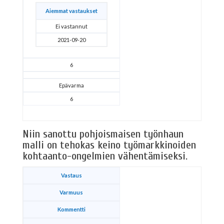
Aiemmat vastaukset
Ei vastannut
2021-09-20
6
Epävarma
6
Niin sanottu pohjoismaisen työnhaun
malli on tehokas keino työmarkkinoiden
kohtaanto-ongelmien vähentämiseksi.
Vastaus
Varmuus
Kommentti