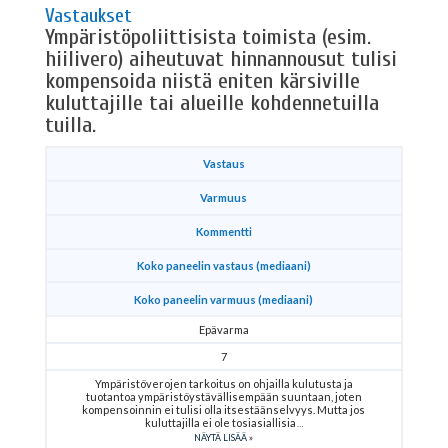
Vastaukset
Ympäristöpoliittisista toimista (esim.
hiilivero) aiheutuvat hinnannousut tulisi
kompensoida niistä eniten kärsiville
kuluttajille tai alueille kohdennetuilla
tuilla.
Vastaus
Varmuus
Kommentti
Koko paneelin vastaus (mediaani)
Koko paneelin varmuus (mediaani)
Epävarma
7
Ympäristöverojen tarkoitus on ohjailla kulutusta ja
tuotantoa ympäristöystävällisempään suuntaan, joten
kompensoinnin ei tulisi olla itsestäänselvyys. Mutta jos
kuluttajilla ei ole tosiasiallisia
NÄYTÄ LISÄÄ