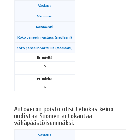
Vastaus
Varmuus
Kommentti
Koko paneelin vastaus (mediaani)
Koko paneelin varmuus (mediaani)
Eri mieltä
5
Eri mieltä
6
Autoveron poisto olisi tehokas keino
uudistaa Suomen autokantaa
vähäpäästöisemmäksi.
Vastaus