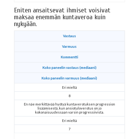
Eniten ansaitsevat ihmiset voisivat
maksaa enemmän kuntaveroa kuin
nykyään.
Vastaus
Varmuus
Kommentti
Koko paneelin vastaus (mediaani)
Koko paneelin varmuus (mediaani)
Eri mieltä
8
En näe merkittävää hyötyä kuntaverotuksen progression
lisäämisestä, kun ansiotuloverotus on jo
kokonaisuudessaan varsin progressiivista.
Eri mieltä
7