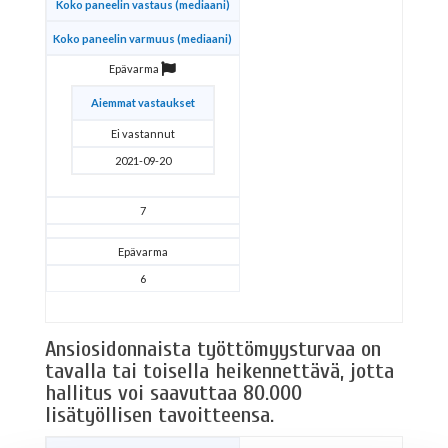
Koko paneelin vastaus (mediaani)
Koko paneelin varmuus (mediaani)
Epävarma
Aiemmat vastaukset
Ei vastannut
2021-09-20
7
Epävarma
6
Ansiosidonnaista työttömyysturvaa on
tavalla tai toisella heikennettävä, jotta
hallitus voi saavuttaa 80.000
lisätyöllisen tavoitteensa.