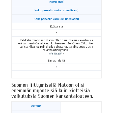
Kommentti
Koko paneelin vastaus (mediaani)
Koko paneelin varmuus (mediaani)
Epävarma
8
Palkkaharmonisaatiolla voi olla erisuuntaisia vaikutuksia
eri kuntien työmarkkinatilanteeseen. Se vähentää kuntien
välistä kilpailua palkoilla ja voi tätä kautta aiheuttaa uusia
rekrytointiongelmia
NÄYTÄ LISÄÄ
Samaa mieltä
6
Suomen liittymisellä Natoon olisi
enemmän myönteisiä kuin kielteisiä
vaikutuksia Suomen kansantalouteen.
Vastaus