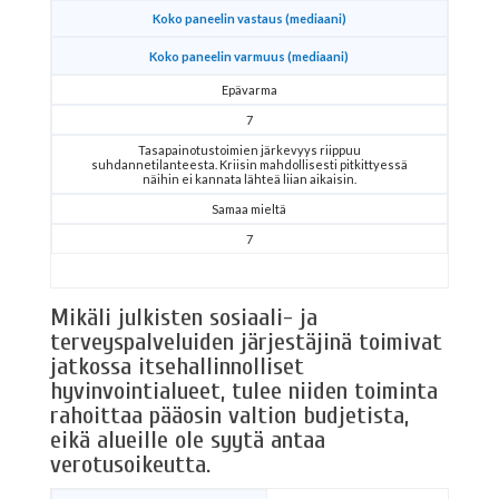
Koko paneelin vastaus (mediaani)
Koko paneelin varmuus (mediaani)
Epävarma
7
Tasapainotustoimien järkevyys riippuu
suhdannetilanteesta. Kriisin mahdollisesti pitkittyessä
näihin ei kannata lähteä liian aikaisin.
Samaa mieltä
7
Mikäli julkisten sosiaali- ja
terveyspalveluiden järjestäjinä toimivat
jatkossa itsehallinnolliset
hyvinvointialueet, tulee niiden toiminta
rahoittaa pääosin valtion budjetista,
eikä alueille ole syytä antaa
verotusoikeutta.