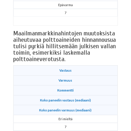
Epävarma
7
Maailmanmarkkinahintojen muutoksista
aiheutuvaa polttoaineiden hinnannousua
tulisi pyrkiä hillitsemään julkisen vallan
toimin, esimerkiksi laskemalla
polttoaineverotusta.
Vastaus
Varmuus
Kommentti
Koko paneelin vastaus (mediaani)
Koko paneelin varmuus (mediaani)
Eri mieltä
7