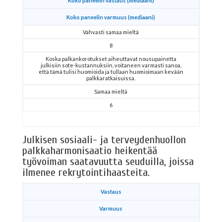
Koko paneelin vastaus (mediaani)
Koko paneelin varmuus (mediaani)
Vahvasti samaa mieltä
8
Koska palkankorotukset aiheuttavat nousupainetta
julkisiin sote-kustannuksiin, voitaneen varmasti sanoa,
että tämä tulisi huomioida ja tullaan huomioimaan kevään
palkkaratkaisuissa.
Samaa mieltä
6
Julkisen sosiaali- ja terveydenhuollon
palkkaharmonisaatio heikentää
työvoiman saatavuutta seuduilla, joissa
ilmenee rekrytointihaasteita.
Vastaus
Varmuus