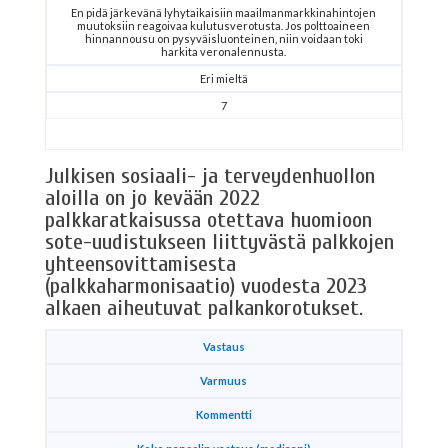
En pidä järkevänä lyhytaikaisiin maailmanmarkkinahintojen
muutoksiin reagoivaa kulutusverotusta. Jos polttoaineen
hinnannousu on pysyväisluonteinen, niin voidaan toki
harkita veronalennusta.
Eri mieltä
7
Julkisen sosiaali- ja terveydenhuollon
aloilla on jo kevään 2022
palkkaratkaisussa otettava huomioon
sote-uudistukseen liittyvästä palkkojen
yhteensovittamisesta
(palkkaharmonisaatio) vuodesta 2023
alkaen aiheutuvat palkankorotukset.
Vastaus
Varmuus
Kommentti