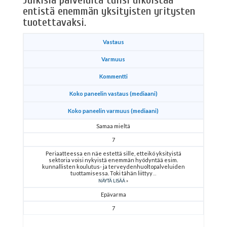
Julkisia palveluita tulisi ulkoistaa
entistä enemmän yksityisten yritysten
tuotettavaksi.
Vastaus
Varmuus
Kommentti
Koko paneelin vastaus (mediaani)
Koko paneelin varmuus (mediaani)
Samaa mieltä
7
Periaatteessa en näe estettä sille, etteikö yksityistä
sektoria voisi nykyistä enemmän hyödyntää esim.
kunnallisten koulutus- ja terveydenhuoltopalveluiden
tuottamisessa. Toki tähän liittyy
NÄYTÄ LISÄÄ
Epävarma
7