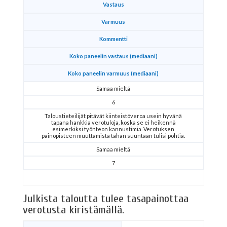
Vastaus
Varmuus
Kommentti
Koko paneelin vastaus (mediaani)
Koko paneelin varmuus (mediaani)
Samaa mieltä
6
Taloustieteilijät pitävät kiinteistöveroa usein hyvänä
tapana hankkia verotuloja, koska se ei heikennä
esimerkiksi työnteon kannustimia. Verotuksen
painopisteen muuttamista tähän suuntaan tulisi pohtia.
Samaa mieltä
7
Julkista taloutta tulee tasapainottaa
verotusta kiristämällä.