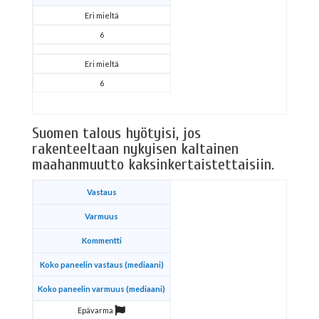
Eri mieltä
6
Eri mieltä
6
Suomen talous hyötyisi, jos
rakenteeltaan nykyisen kaltainen
maahanmuutto kaksinkertaistettaisiin.
Vastaus
Varmuus
Kommentti
Koko paneelin vastaus (mediaani)
Koko paneelin varmuus (mediaani)
Epävarma