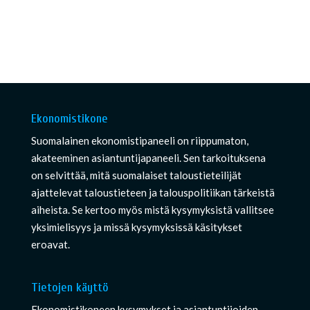
Ekonomistikone
Suomalainen ekonomistipaneeli on riippumaton,
akateeminen asiantuntijapaneeli. Sen tarkoituksena
on selvittää, mitä suomalaiset taloustieteilijät
ajattelevat taloustieteen ja talouspolitiikan tärkeistä
aiheista. Se kertoo myös mistä kysymyksistä vallitsee
yksimielisyys ja missä kysymyksissä käsitykset
eroavat.
Tietojen käyttö
Ekonomistikoneen kysymykset ja asiantuntijoiden