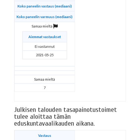
Koko paneelin vastaus (mediaani)
Koko paneelin varmuus (mediaani)
Samaa mieltä
Aiemmat vastaukset
Ei vastannut
2021-05-25
Samaa mieltä
7
Julkisen talouden tasapainotustoimet
tulee aloittaa tämän
eduskuntavaalikauden aikana.
Vastaus