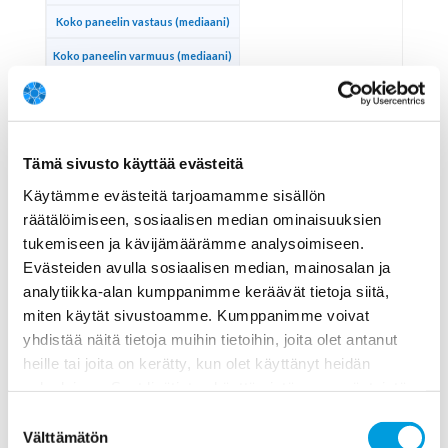
Koko paneelin vastaus (mediaani)
Koko paneelin varmuus (mediaani)
Epävarma
Epävarma
Tämä sivusto käyttää evästeitä
7
Käytämme evästeitä tarjoamamme sisällön
räätälöimiseen, sosiaalisen median ominaisuuksien
Eniten ansaitsevat ihmiset voisivat
tukemiseen ja kävijämäärämme analysoimiseen.
maksaa enemmän kuntaveroa kuin
Evästeiden avulla sosiaalisen median, mainosalan ja
nykyään.
analytiikka-alan kumppanimme keräävät tietoja siitä,
miten käytät sivustoamme. Kumppanimme voivat
Vastaus
yhdistää näitä tietoja muihin tietoihin, joita olet antanut
Varmuus
heille tai joita on kerätty, kun olet käyttänyt heidän
palvelujaan. Saat lisätietoa käyttämistämme evästeistä
Kommentti
osoitteessa
www.ekonomistikone.fi/tietosuojaseloste
Suostumuksen
Koko paneelin vastaus (mediaani)
Välttämätön
valinta