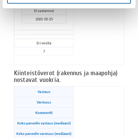
Aiemmat vastaukset
Ei vastannut
2021-05-25
Eri mieltä
7
Kiinteistöverot (rakennus ja maapohja)
nostavat vuokria.
Vastaus
Varmuus
Kommentti
Koko paneelin vastaus (mediaani)
Koko paneelin varmuus (mediaani)