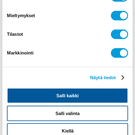
Koko paneelin varmuus (mediaani)
Ei mielipidettä
Mieltymykset
Eri mieltä
Tilastot
7
Markkinointi
Kiinteistöverot (rakennus ja maapohja)
nostavat asuntojen hintoja.
Vastaus
Näytä tiedot
Varmuus
Salli kaikki
Kommentti
Koko paneelin vastaus (mediaani)
Salli valinta
Koko paneelin varmuus (mediaani)
Eri mieltä
Kiellä