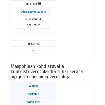
Eri mieltä
Aiemmat vastaukset
Ei vastannut
2021-05-25
Epävarma
7
Maapohjaan kohdistuvalla
kiinteistöverotuksella tulisi kerätä
nykyistä enemmän verotuloja.
Vastaus
Varmuus
Kommentti