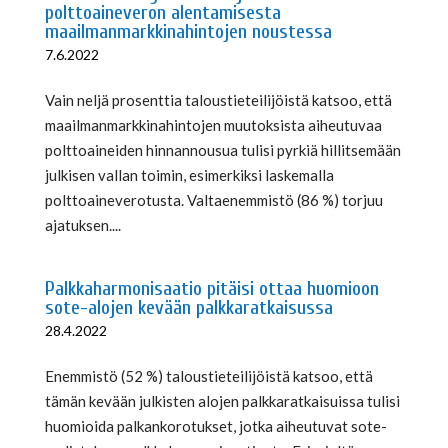
polttoaineveron alentamisesta
maailmanmarkkinahintojen noustessa
7.6.2022
Vain neljä prosenttia taloustieteilijöistä katsoo, että
maailmanmarkkinahintojen muutoksista aiheutuvaa
polttoaineiden hinnannousua tulisi pyrkiä hillitsemään
julkisen vallan toimin, esimerkiksi laskemalla
polttoaineverotusta. Valtaenemmistö (86 %) torjuu
ajatuksen....
Palkkaharmonisaatio pitäisi ottaa huomioon
sote-alojen kevään palkkaratkaisussa
28.4.2022
Enemmistö (52 %) taloustieteilijöistä katsoo, että
tämän kevään julkisten alojen palkkaratkaisuissa tulisi
huomioida palkankorotukset, jotka aiheutuvat sote-