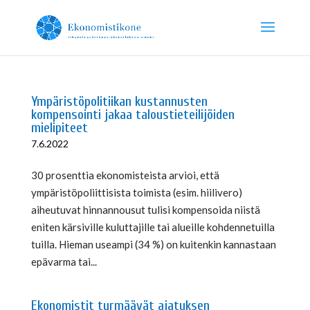
Ympäristöpolitiikan kustannusten
kompensointi jakaa taloustieteilijöiden
mielipiteet
7.6.2022
30 prosenttia ekonomisteista arvioi, että
ympäristöpoliittisista toimista (esim. hiilivero)
aiheutuvat hinnannousut tulisi kompensoida niistä
eniten kärsiville kuluttajille tai alueille kohdennetuilla
tuilla. Hieman useampi (34 %) on kuitenkin kannastaan
epävarma tai...
Ekonomistit tyrmäävät ajatuksen