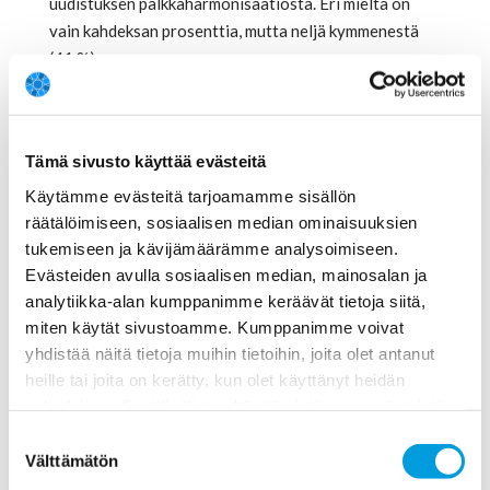
uudistuksen palkkaharmonisaatiosta. Eri mieltä on
vain kahdeksan prosenttia, mutta neljä kymmenestä
(41 %) on...
Palkkaharmonisointi voi heikentää sote-
työmarkkinoiden toimivuutta
Tämä sivusto käyttää evästeitä
28.4.2022
Käytämme evästeitä tarjoamamme sisällön
räätälöimiseen, sosiaalisen median ominaisuuksien
Hieman alle puolet (46 %) ekonomistipaneelin
tukemiseen ja kävijämäärämme analysoimiseen.
vastaajista arvioi, että julkisen sosiaali- ja
Evästeiden avulla sosiaalisen median, mainosalan ja
terveydenhuollon palkkaharmonisaatio heikentää
analytiikka-alan kumppanimme keräävät tietoja siitä,
työvoiman saatavuutta seuduilla, joissa ilmenee
miten käytät sivustoamme. Kumppanimme voivat
rekrytointihaasteita. Eri mieltä on kahdeksan
yhdistää näitä tietoja muihin tietoihin, joita olet antanut
prosenttia ja kannastaan epävarmoja...
heille tai joita on kerätty, kun olet käyttänyt heidän
palvelujaan. Saat lisätietoa käyttämistämme evästeistä
Nato-jäsenyys hyödyttäisi Suomen
osoitteessa
www.ekonomistikone.fi/tietosuojaseloste
Suostumuksen
kansantaloutta
Välttämätön
valinta
1.4.2022