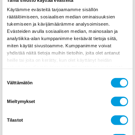
talouden alijäämän kasvusta. Toista mieltä asiasta on
Käytämme evästeitä tarjoamamme sisällön
vajaa...
räätälöimiseen, sosiaalisen median ominaisuuksien
tukemiseen ja kävijämäärämme analysoimiseen.
Ekonomistit erimielisiä minimipalkkalain
Evästeiden avulla sosiaalisen median, mainosalan ja
tarpeesta
analytiikka-alan kumppanimme keräävät tietoja siitä,
4.11.2020
miten käytät sivustoamme. Kumppanimme voivat
yhdistää näitä tietoja muihin tietoihin, joita olet antanut
Vajaa kolmannes (31 %) ekonomisteista on sitä mieltä,
heille tai joita on kerätty, kun olet käyttänyt heidän
että Suomeen on syytä säätää minimipalkkalaki, mikäli
palvelujaan. Saat lisätietoa käyttämistämme evästeistä
useampi ala irtautuu metsäteollisuuden tapaan
osoitteessa
www.ekonomistikone.fi/tietosuojaseloste
Suostumuksen
liittokohtaisesta työehtosopimusmenettelystä. Toista
Välttämätön
valinta
mieltä on hieman harvempi (29 %). Suurin osuus (36 %)
on...
Mieltymykset
Ekonomistit torjuvat ajatuksen työajan
lyhentämisestä sääntelyn keinoin
Tilastot
21.10.2020