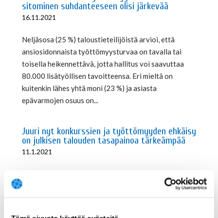
sitominen suhdanteeseen olisi järkevää
16.11.2021
Neljäsosa (25 %) taloustieteilijöistä arvioi, että
ansiosidonnaista työttömyysturvaa on tavalla tai
toisella heikennettävä, jotta hallitus voi saavuttaa
80.000 lisätyöllisen tavoitteensa. Eri mieltä on
kuitenkin lähes yhtä moni (23 %) ja asiasta
epävarmojen osuus on...
Juuri nyt konkurssien ja työttömyyden ehkäisy
on julkisen talouden tasapainoa tärkeämpää
11.1.2021
Ekonomistipaneelin selvän enemmistön (70 %)
mielestä talouspolitiikan tärkein tehtävä tällä hetkellä
on ehkäistä työttömyyden kasvua, konkursseja ja
tuotantorakenteen tuhoutumista välittämättä julkisen
Tämä sivusto käyttää evästeitä