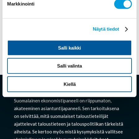
Markkinointi
Vain seitsemän prosenttia ekonomisteista pitää
päivittäisen säännöllisen työajan lyhentämistä
lainsäädännöllä ja yleissitovilla työehtosopimuksilla
hyvänä tapana ohjata työaikojen kehitystä Suomessa.
Näytä tiedot
Toista mieltä on selvä enemmistö (70 %) ja vajaa
neljäsosa (23 %) on...
Salli kaikki
« Vanhemmat merkinnät
Salli valinta
Kiellä
Ekonomistikone
Suomalainen ekonomistipaneeli on riippumaton,
akateeminen asiantuntijapaneeli. Sen tarkoituksena
on selvittää, mitä suomalaiset taloustieteilijät
ajattelevat taloustieteen ja talouspolitiikan tärkeistä
aiheista. Se kertoo myös mistä kysymyksistä vallitsee