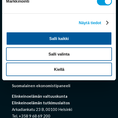
Markkinointi
eroavat.
Tietojen käyttö
Näytä tiedot
Ekonomistikoneen kysymykset ja asiantuntijoiden
antamat vastaukset ovat kokonaisuudessaan julkisia
Salli kaikki
ja käytettävissä Creative Commons (
Nimeä 4.0
Kansainvälinen
) – lisenssin ehtojen mukaisesti.
Salli valinta
Ekonomistien antamat vastaukset eivät välttämättä
edusta heidän taustatahojensa kantoja.
Kiellä
Yhteystiedot
Suomalainen ekonomistipaneeli
Elinkeinoelämän valtuuskunta
Elinkeinoelämän tutkimuslaitos
Arkadiankatu 23 B, 00100 Helsinki
Tel. +358 9 68 69 200