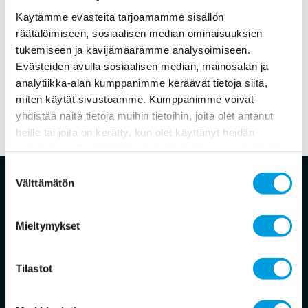
Käytämme evästeitä tarjoamamme sisällön
räätälöimiseen, sosiaalisen median ominaisuuksien
tukemiseen ja kävijämäärämme analysoimiseen.
Evästeiden avulla sosiaalisen median, mainosalan ja
analytiikka-alan kumppanimme keräävät tietoja siitä,
miten käytät sivustoamme. Kumppanimme voivat
yhdistää näitä tietoja muihin tietoihin, joita olet antanut
heille tai joita on kerätty, kun olet käyttänyt heidän
palvelujaan. Saat lisätietoa käyttämistämme evästeistä
osoitteessa
www.ekonomistikone.fi/tietosuojaseloste
Suostumuksen
Välttämätön
valinta
Ekonomistikone
Suomalainen ekonomistipaneeli on riippumaton,
Mieltymykset
akateeminen asiantuntijapaneeli. Sen tarkoituksena
on selvittää, mitä suomalaiset taloustieteilijät
ajattelevat taloustieteen ja talouspolitiikan tärkeistä
Tilastot
aiheista. Se kertoo myös mistä kysymyksistä vallitsee
yksimielisyys ja missä kysymyksissä käsitykset