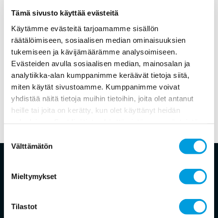
Tämä sivusto käyttää evästeitä
Käytämme evästeitä tarjoamamme sisällön
räätälöimiseen, sosiaalisen median ominaisuuksien
tukemiseen ja kävijämäärämme analysoimiseen.
Evästeiden avulla sosiaalisen median, mainosalan ja
analytiikka-alan kumppanimme keräävät tietoja siitä,
miten käytät sivustoamme. Kumppanimme voivat
yhdistää näitä tietoja muihin tietoihin, joita olet antanut
heille tai joita on kerätty, kun olet käyttänyt heidän
palvelujaan. Saat lisätietoa käyttämistämme evästeistä
osoitteessa
www.ekonomistikone.fi/tietosuojaseloste
Suostumuksen
Välttämätön
valinta
Ekonomistikone
Mieltymykset
Suomalainen ekonomistipaneeli on riippumaton,
akateeminen asiantuntijapaneeli. Sen tarkoituksena
Tilastot
on selvittää, mitä suomalaiset taloustieteilijät