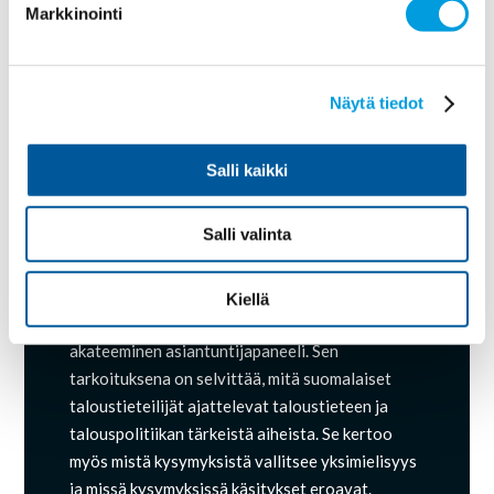
rakennemuutosta ja ovat siksi
Markkinointi
haitallisia.
17.10.2017
Näytä tiedot
Twitter/X Facebook...
Salli kaikki
« Vanhemmat merkinnät
Salli valinta
Ekonomistikone
Kiellä
Suomalainen ekonomistipaneeli on riippumaton,
akateeminen asiantuntijapaneeli. Sen
tarkoituksena on selvittää, mitä suomalaiset
taloustieteilijät ajattelevat taloustieteen ja
talouspolitiikan tärkeistä aiheista. Se kertoo
myös mistä kysymyksistä vallitsee yksimielisyys
ja missä kysymyksissä käsitykset eroavat.