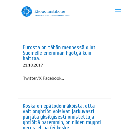
Eurosta on tähän mennessä ollut
Suomelle enemmän hyötyä kuin
haittaa.
21.10.2017
Twitter/X Facebook...
Koska on epätodennäköistä, että
valtionyhtiöt voisivat jatkuvasti
pärjätä yksityisesti omistettuja
yhtiöitä paremmin, on niiden myynti
perusteltua (ei koske