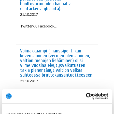
huoltovarmuuden kannalta
elintärkeitä yhtiöitä).
21.10.2017
Twitter/X Facebook...
Voimakkaampi finanssipolitiikan
keventäminen (verojen alentaminen,
valtion menojen lisääminen) olisi
viime vuosina elvytysvaikutusten
takia pienentänyt valtion velkaa
suhteessa bruttokansantuotteeseen.
21.10.2017
Twitter/X Facebook...
Tämä sivusto käyttää evästeitä