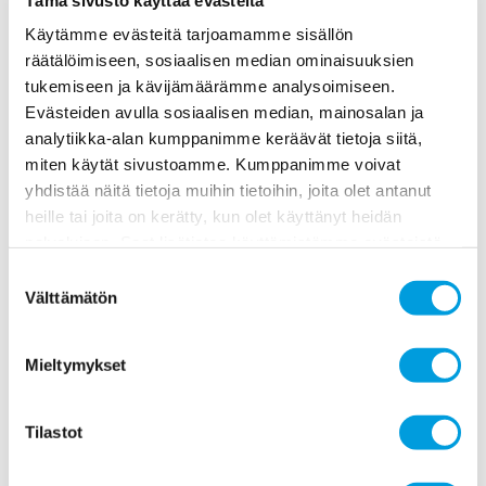
Kotitalousvähennys on tehokas tapa
torjua harmaata taloutta.
Käytämme evästeitä tarjoamamme sisällön
17.10.2017
räätälöimiseen, sosiaalisen median ominaisuuksien
tukemiseen ja kävijämäärämme analysoimiseen.
Twitter/X Facebook...
Evästeiden avulla sosiaalisen median, mainosalan ja
analytiikka-alan kumppanimme keräävät tietoja siitä,
miten käytät sivustoamme. Kumppanimme voivat
yhdistää näitä tietoja muihin tietoihin, joita olet antanut
Vuokrasääntelyllä pitäisi pyrkiä
heille tai joita on kerätty, kun olet käyttänyt heidän
hillitsemään vuokrien nousua, vaikka
palvelujaan. Saat lisätietoa käyttämistämme evästeistä
se tarkoittaisi vuokra-
osoitteessa
www.ekonomistikone.fi/tietosuojaseloste
asuntotarjonnan pienenemistä.
Suostumuksen
Välttämätön
17.10.2017
valinta
Twitter/X Facebook...
Mieltymykset
Tilastot
Äkillisen rakennemuutoksen alueille
suunnatut tuet hidastavat