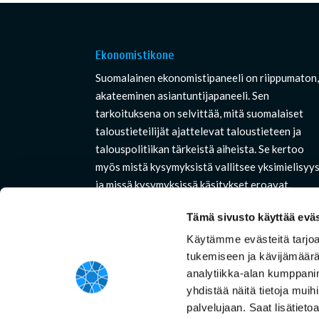
Ekonomistikone
Suomalainen ekonomistipaneeli on riippumaton
akateeminen asiantuntijapaneeli. Sen
tarkoituksena on selvittää, mitä suomalaiset
taloustieteilijät ajattelevat taloustieteen ja
talouspolitiikan tärkeistä aiheista. Se kertoo
myös mistä kysymyksistä vallitsee yksimielisyy
ja missä kysymyksissä käsitykset eroavat.
Tämä sivusto käyttää eväs
Käytämme evästeitä tarjo
tukemiseen ja kävijämäärä
© Ekonomistikone 2017 |
Tietosuojaseloste
analytiikka-alan kumppani
yhdistää näitä tietoja muihin
palvelujaan. Saat lisätiet