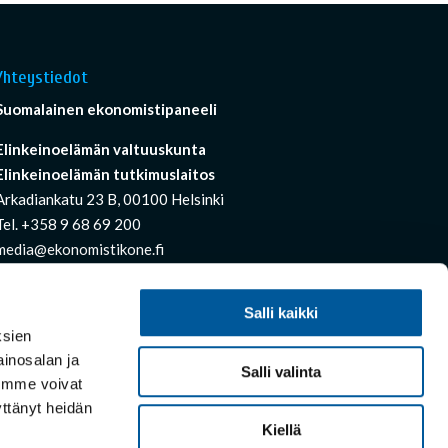
Yhteystiedot
Suomalainen ekonomistipaneeli
Elinkeinoelämän valtuuskunta
Elinkeinoelämän tutkimuslaitos
Arkadiankatu 23 B, 00100 Helsinki
Tel. +358 9 68 69 200
media@ekonomistikone.fi
palaute@ekonomistikone.fi
Salli kaikki
ksien
inosalan ja
Salli valinta
nimme voivat
äyttänyt heidän
Kiellä