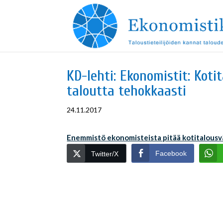
KD-lehti: Ekonomistit: Kot
taloutta tehokkaasti
24.11.2017
Enemmistö ekonomisteista pitää kotitalousv
Facebook
Twitter/X