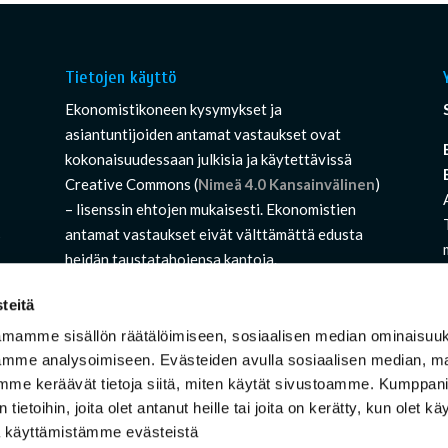
Tietojen käyttö
,
Ekonomistikoneen kysymykset ja
asiantuntijoiden antamat vastaukset ovat
kokonaisuudessaan julkisia ja käytettävissä
Creative Commons (
Nimeä 4.0 Kansainvälinen
)
– lisenssin ehtojen mukaisesti. Ekonomistien
s
antamat vastaukset eivät välttämättä edusta
heidän taustatahojensa kantoja.
teitä
amamme sisällön räätälöimiseen, sosiaalisen median ominaisuu
mme analysoimiseen. Evästeiden avulla sosiaalisen median, ma
mme keräävät tietoja siitä, miten käytät sivustoamme. Kumppa
 tietoihin, joita olet antanut heille tai joita on kerätty, kun olet k
oa käyttämistämme evästeistä