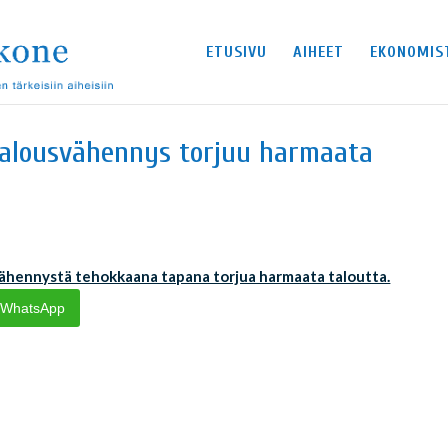
ETUSIVU
AIHEET
EKONOMIS
italousvähennys torjuu harmaata
ähennystä tehokkaana tapana torjua harmaata taloutta.
WhatsApp