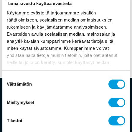
Tämä sivusto käyttää evästeitä
Käytämme evästeitä tarjoamamme sisällön
räätälöimiseen, sosiaalisen median ominaisuuksien
tukemiseen ja kävijämäärämme analysoimiseen.
Evästeiden avulla sosiaalisen median, mainosalan ja
analytiikka-alan kumppanimme keräävät tietoja siitä,
miten käytät sivustoamme. Kumppanimme voivat
yhdistää näitä tietoja muihin tietoihin, joita olet antanut
heille tai joita on kerätty, kun olet käyttänyt heidän
palvelujaan. Saat lisätietoa käyttämistämme evästeistä
osoitteessa
www.ekonomistikone.fi/tietosuojaseloste
Suostumuksen
Välttämätön
valinta
Ekonomistikone
Suomalainen ekonomistipaneeli on riippumaton,
Mieltymykset
akateeminen asiantuntijapaneeli. Sen tarkoituksena
on selvittää, mitä suomalaiset taloustieteilijät
Tilastot
ajattelevat taloustieteen ja talouspolitiikan tärkeistä
aiheista. Se kertoo myös mistä kysymyksistä vallitsee