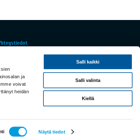
Yhteystiedot
Suomalainen ekonomistipaneeli
Salli kaikki
Elinkeinoelämän valtuuskunta
ksien
Elinkeinoelämän tutkimuslaitos
inosalan ja
Salli valinta
Arkadiankatu 23 B, 00100 Helsinki
nimme voivat
Tel. +358 9 68 69 200
äyttänyt heidän
media@ekonomistikone.fi
Kiellä
palaute@ekonomistikone.fi
ti
Näytä tiedot