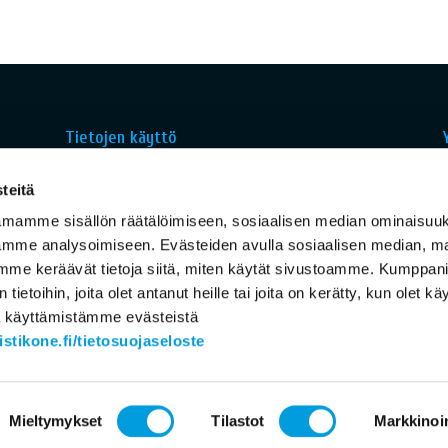
Tietojen käyttö
,
Ekonomistikoneen kysymykset ja
teitä
asiantuntijoiden antamat vastaukset ovat
kokonaisuudessaan julkisia ja käytettävissä
amamme sisällön räätälöimiseen, sosiaalisen median ominaisuu
Creative Commons (
Nimeä 4.0 Kansainvälinen
)
mme analysoimiseen. Evästeiden avulla sosiaalisen median, ma
– lisenssin ehtojen mukaisesti. Ekonomistien
mme keräävät tietoja siitä, miten käytät sivustoamme. Kumppa
 tietoihin, joita olet antanut heille tai joita on kerätty, kun olet k
s
antamat vastaukset eivät välttämättä edusta
oa käyttämistämme evästeistä
heidän taustatahojensa kantoja.
tikone.fi/tietosuojaseloste
Mieltymykset
Tilastot
Markkinoin