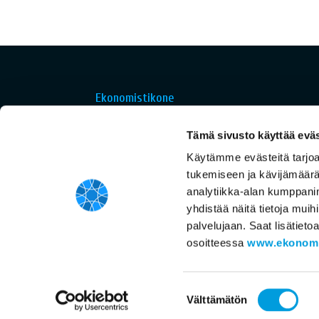
Ekonomistikone
Suomalainen ekonomistipaneeli on riippumaton
Tämä sivusto käyttää eväs
akateeminen asiantuntijapaneeli. Sen
tarkoituksena on selvittää, mitä suomalaiset
Käytämme evästeitä tarjo
taloustieteilijät ajattelevat taloustieteen ja
tukemiseen ja kävijämäärä
talouspolitiikan tärkeistä aiheista. Se kertoo
analytiikka-alan kumppani
yhdistää näitä tietoja muihin
myös mistä kysymyksistä vallitsee yksimielisyy
palvelujaan. Saat lisätiet
ja missä kysymyksissä käsitykset eroavat.
osoitteessa
www.ekonomis
Suostumuksen
Välttämätön
valinta
© Ekonomistikone 2017 |
Tietosuojaseloste