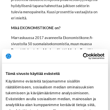
hyödyllisenä tapana hahmottaa julkisen sektorin
tulevia menopaineita. Kuusi prosenttia vastaajista on
eri mieltä.
Mikä EKONOMISTIKONE on?
Marraskuussa 2017 avanneella Ekonomistikone.fi-
sivustolla 50 suomalaisekonomistia, muun muassa
Bengt Holmström, Markus Jäntti, Marko Terviö
ja
Matti Pohjola
ottaa kantaa ajankohtaisiin talouden
kysymyksiin. Ekonomistikone on pysyvä, päivittyvä,
akateemiseen asiantuntemukseen nojaava työkalu
Tämä sivusto käyttää evästeitä
toimittajien, päättäjien ja taloudesta kiinnostuneiden
kansalaisten käyttöön, esimerkiksi Ekonomistikoneen
Käytämme evästeitä tarjoamamme sisällön
graafit ovat vapaasti ladattavissa ja julkaistavissa
räätälöimiseen, sosiaalisen median ominaisuuksien
lähde mainiten.
tukemiseen ja kävijämäärämme analysoimiseen.
Evästeiden avulla sosiaalisen median, mainosalan ja
Ekonomistikoneeseen tulee säännöllisesti lisää uusia,
analytiikka-alan kumppanimme keräävät tietoja siitä,
ajankohtaisia talouden kysymyksiä. Kysymykset