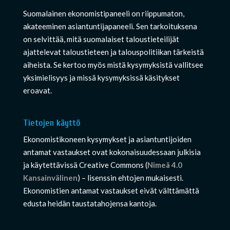
Suomalainen ekonomistipaneeli on riippumaton,
akateeminen asiantuntijapaneeli. Sen tarkoituksena
on selvittää, mitä suomalaiset taloustieteilijät
ajattelevat taloustieteen ja talouspolitiikan tärkeistä
aiheista. Se kertoo myös mistä kysymyksistä vallitsee
yksimielisyys ja missä kysymyksissä käsitykset
eroavat.
Tietojen käyttö
Ekonomistikoneen kysymykset ja asiantuntijoiden
antamat vastaukset ovat kokonaisuudessaan julkisia
ja käytettävissä Creative Commons (
Nimeä 4.0
Kansainvälinen
) – lisenssin ehtojen mukaisesti.
Ekonomistien antamat vastaukset eivät välttämättä
edusta heidän taustatahojensa kantoja.