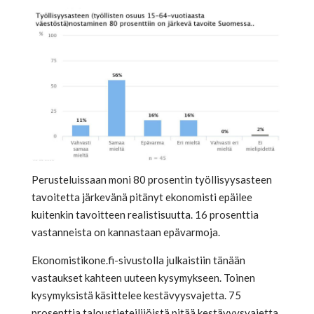
Perusteluissaan moni 80 prosentin työllisyysasteen
tavoitetta järkevänä pitänyt ekonomisti epäilee
kuitenkin tavoitteen realistisuutta. 16 prosenttia
vastanneista on kannastaan epävarmoja.
Ekonomistikone.fi-sivustolla julkaistiin tänään
vastaukset kahteen uuteen kysymykseen. Toinen
kysymyksistä käsittelee kestävyysvajetta. 75
prosenttia taloustieteilijöistä pitää kestävyysvajetta