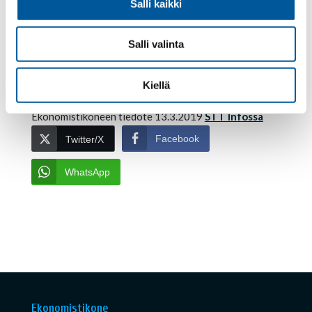
Salli kaikki
Uusitalo
.
Ekonomistikone.fi:n käyttäjät voivat verrata omia
Salli valinta
vastauksiaan ekonomistien vastauksiin Kansalaisen
Ekonomistikoneessa. Vastaamaan pääsee
Kiellä
ekonomistikone.fi-etusivulta.
Ekonomistikoneen tiedote 13.3.2019
STT Infossa
Facebook
Twitter/X
WhatsApp
Ekonomistikone